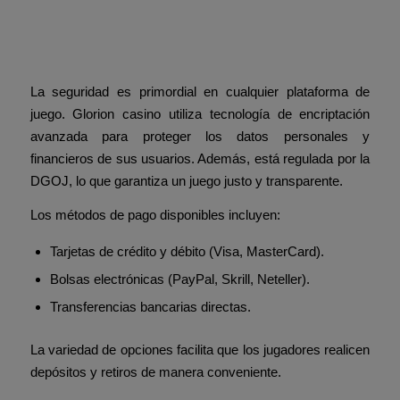
transacciones y la
seguridad en glorion
casino?
La seguridad es primordial en cualquier plataforma de
juego. Glorion casino utiliza tecnología de encriptación
avanzada para proteger los datos personales y
financieros de sus usuarios. Además, está regulada por la
DGOJ, lo que garantiza un juego justo y transparente.
Los métodos de pago disponibles incluyen:
Tarjetas de crédito y débito (Visa, MasterCard).
Bolsas electrónicas (PayPal, Skrill, Neteller).
Transferencias bancarias directas.
La variedad de opciones facilita que los jugadores realicen
depósitos y retiros de manera conveniente.