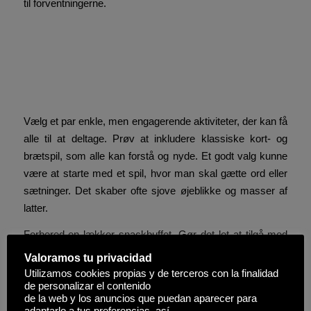
til forventningerne.
Tips til at skabe den
perfekte spilleaften
derhjemme
Vælg et par enkle, men engagerende aktiviteter, der kan få
alle til at deltage. Prøv at inkludere klassiske kort- og
brætspil, som alle kan forstå og nyde. Et godt valg kunne
være at starte med et spil, hvor man skal gætte ord eller
sætninger. Det skaber ofte sjove øjeblikke og masser af
latter.
Forbered en lækker snackbuffet. Gør det let at tilgå med
små skåle fyldt med chips, nødder og frugt. Det holder
Valoramos tu privacidad
energien oppe og gør aftenen mere uformel. Glem ikke
Utilizamos cookies propias y de terceros con la finalidad
drinks til alle aldre – sodavand, juice og måske lidt kaffe til
de personalizar el contenido
de la web y los anuncios que puedan aparecer para
de voksne.