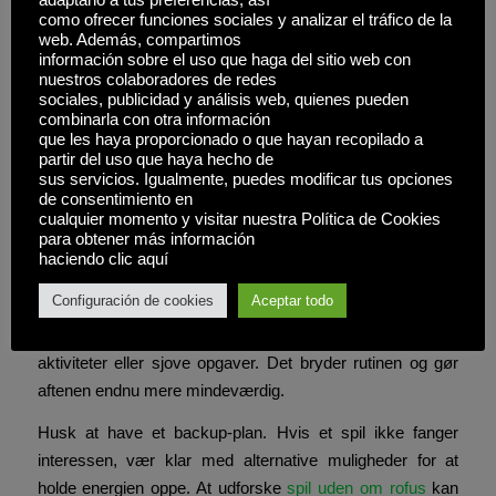
adaptarlo a tus preferencias, así
como ofrecer funciones sociales y analizar el tráfico de la
Skab en hyggelig atmosfære. Dæmp belysningen og tænd
web. Además, compartimos
nogle stearinlys. Det hjælper med at sætte stemningen.
información sobre el uso que haga del sitio web con
nuestros colaboradores de redes
En god spilleaften kræver også en behagelig pladsering.
sociales, publicidad y análisis web, quienes pueden
Sørg for, at alle har en god plads ved bordet og føler sig
combinarla con otra información
que les haya proporcionado o que hayan recopilado a
godt tilpas.
partir del uso que haya hecho de
sus servicios. Igualmente, puedes modificar tus opciones
Indfør en timer til hvert spil, så der ikke opstår kedelige
de consentimiento en
lange pauser. Det kan være en sjov udfordring at nå
cualquier momento y visitar nuestra Política de Cookies
spillets mål inden for en bestemt tid. Dette tilføjer en lille
para obtener más información
haciendo clic aquí
spænding og holder alle engageret.
Configuración de cookies
Aceptar todo
Hvis man ønsker nye udfordringer, kan man overveje at
lege «udfordringer» mellem spillene. Det kan være fysiske
aktiviteter eller sjove opgaver. Det bryder rutinen og gør
aftenen endnu mere mindeværdig.
Husk at have et backup-plan. Hvis et spil ikke fanger
interessen, vær klar med alternative muligheder for at
holde energien oppe. At udforske
spil uden om rofus
kan