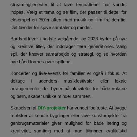
streamingtjenester til at lave temaaftener har vundet
indpas. Vælg et tema og se film, der passer til dette; for
eksempel en ’80’er aften med musik og film fra den tid.
Det tænder for sjove samtaler og minder.
Bordspil lever i bedste velgående, og 2023 byder på nye
og kreative titler, der inddrager flere generationer. Vælg
spil, der kræver samarbejde og strategi, og se hvordan
nye bånd formes over spillene.
Koncerter og live-events for familier er også i fokus. At
deltage i udendørs musikfestivaler eller lokale
arrangementer, der byder på aktiviteter for både voksne
og børn, skaber unikke minder sammen.
Skabelsen af
DIY-projekter
har vundet fodfæste. At bygge
replikker af kendte bygninger eller lave kunstprojekter fra
genbrugsmaterialer giver mulighed for både læring og
kreativitet, samtidig med at man tilbringer kvalitetstid