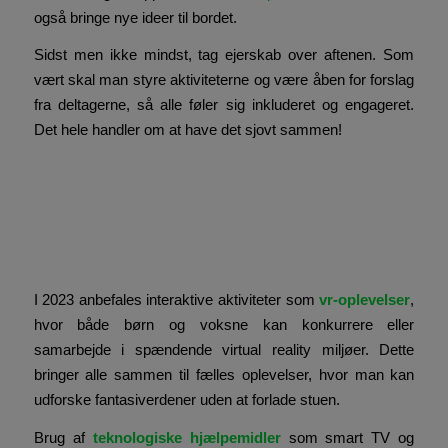
også bringe nye ideer til bordet.
Sidst men ikke mindst, tag ejerskab over aftenen. Som
vært skal man styre aktiviteterne og være åben for forslag
fra deltagerne, så alle føler sig inkluderet og engageret.
Det hele handler om at have det sjovt sammen!
De nyeste
underholdningstrends for
familier i 2023
I 2023 anbefales interaktive aktiviteter som
vr-oplevelser
,
hvor både børn og voksne kan konkurrere eller
samarbejde i spændende virtual reality miljøer. Dette
bringer alle sammen til fælles oplevelser, hvor man kan
udforske fantasiverdener uden at forlade stuen.
Brug af
teknologiske hjælpemidler
som smart TV og