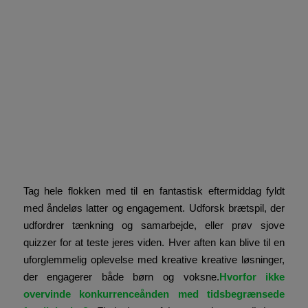
Sjove spil og
underholdning til hele
familien nu
Tag hele flokken med til en fantastisk eftermiddag fyldt
med åndeløs latter og engagement. Udforsk brætspil, der
udfordrer tænkning og samarbejde, eller prøv sjove
quizzer for at teste jeres viden. Hver aften kan blive til en
uforglemmelig oplevelse med kreative kreative løsninger,
der engagerer både børn og voksne.
Hvorfor ikke
overvinde konkurrenceånden med tidsbegrænsede