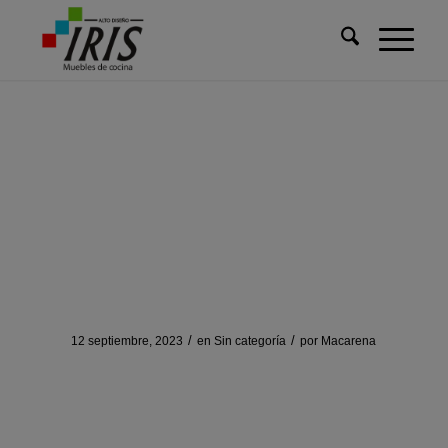
Usted está aquí:
Inicio
/
Sin categoría
/
Sjove spil og underholdning til hele familien nu
Sjove spil og
underholdning til hele
familien nu
/
/
12 septiembre, 2023
en
Sin categoría
por
Macarena