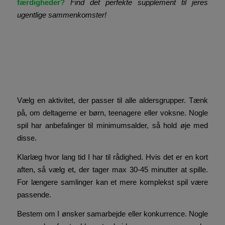
færdigheder?
Find det perfekte supplement til jeres
ugentlige sammenkomster!
Hvordan vælger man det
bedste familiespil til enhver
lejlighed?
Vælg en aktivitet, der passer til alle aldersgrupper. Tænk
på, om deltagerne er børn, teenagere eller voksne. Nogle
spil har anbefalinger til minimumsalder, så hold øje med
disse.
Klarlæg hvor lang tid I har til rådighed. Hvis det er en kort
aften, så vælg et, der tager max 30-45 minutter at spille.
For længere samlinger kan et mere komplekst spil være
passende.
Bestem om I ønsker samarbejde eller konkurrence. Nogle