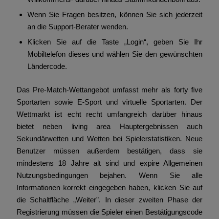
Wenn Sie Fragen besitzen, können Sie sich jederzeit
an die Support-Berater wenden.
Klicken Sie auf die Taste „Login“, geben Sie Ihr
Mobiltelefon dieses und wählen Sie den gewünschten
Ländercode.
Das Pre-Match-Wettangebot umfasst mehr als forty five
Sportarten sowie E-Sport und virtuelle Sportarten. Der
Wettmarkt ist echt recht umfangreich darüber hinaus
bietet neben living area Hauptergebnissen auch
Sekundärwetten und Wetten bei Spielerstatistiken. Neue
Benutzer müssen außerdem bestätigen, dass sie
mindestens 18 Jahre alt sind und expire Allgemeinen
Nutzungsbedingungen bejahen. Wenn Sie alle
Informationen korrekt eingegeben haben, klicken Sie auf
die Schaltfläche „Weiter”. In dieser zweiten Phase der
Registrierung müssen die Spieler einen Bestätigungscode