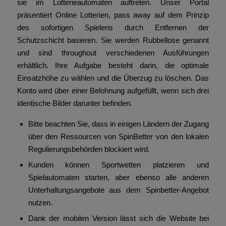
sie im Lotterieautomaten auftreten. Unser Portal
präsentiert Online Lotterien, pass away auf dem Prinzip
des sofortigen Spielens durch Entfernen der
Schutzschicht basieren. Sie werden Rubbellose genannt
und sind throughout verschiedenen Ausführungen
erhältlich. Ihre Aufgabe besteht darin, die optimale
Einsatzhöhe zu wählen und die Überzug zu löschen. Das
Konto wird über einer Belohnung aufgefüllt, wenn sich drei
identische Bilder darunter befinden.
Bitte beachten Sie, dass in einigen Ländern der Zugang
über den Ressourcen von SpinBetter von den lokalen
Regulierungsbehörden blockiert wird.
Kunden können Sportwetten platzieren und
Spielautomaten starten, aber ebenso alle anderen
Unterhaltungsangebote aus dem Spinbetter-Angebot
nutzen.
Dank der mobilen Version lässt sich die Website bei