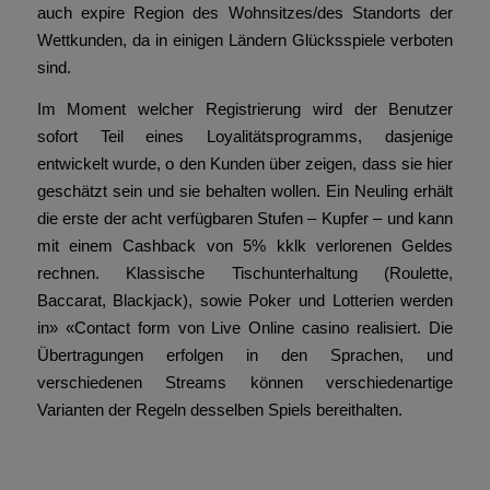
auch expire Region des Wohnsitzes/des Standorts der
Wettkunden, da in einigen Ländern Glücksspiele verboten
sind.
Im Moment welcher Registrierung wird der Benutzer
sofort Teil eines Loyalitätsprogramms, dasjenige
entwickelt wurde, o den Kunden über zeigen, dass sie hier
geschätzt sein und sie behalten wollen. Ein Neuling erhält
die erste der acht verfügbaren Stufen – Kupfer – und kann
mit einem Cashback von 5% kklk verlorenen Geldes
rechnen. Klassische Tischunterhaltung (Roulette,
Baccarat, Blackjack), sowie Poker und Lotterien werden
in» «Contact form von Live Online casino realisiert. Die
Übertragungen erfolgen in den Sprachen, und
verschiedenen Streams können verschiedenartige
Varianten der Regeln desselben Spiels bereithalten.
Willkommensbonus Optionen