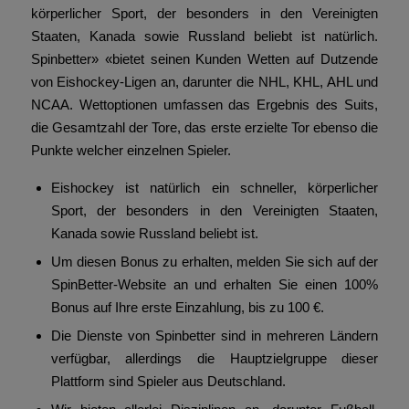
körperlicher Sport, der besonders in den Vereinigten
Staaten, Kanada sowie Russland beliebt ist natürlich.
Spinbetter» «bietet seinen Kunden Wetten auf Dutzende
von Eishockey-Ligen an, darunter die NHL, KHL, AHL und
NCAA. Wettoptionen umfassen das Ergebnis des Suits,
die Gesamtzahl der Tore, das erste erzielte Tor ebenso die
Punkte welcher einzelnen Spieler.
Eishockey ist natürlich ein schneller, körperlicher
Sport, der besonders in den Vereinigten Staaten,
Kanada sowie Russland beliebt ist.
Um diesen Bonus zu erhalten, melden Sie sich auf der
SpinBetter-Website an und erhalten Sie einen 100%
Bonus auf Ihre erste Einzahlung, bis zu 100 €.
Die Dienste von Spinbetter sind in mehreren Ländern
verfügbar, allerdings die Hauptzielgruppe dieser
Plattform sind Spieler aus Deutschland.