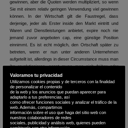
gewinnen, aber die Quoten werden multipliziert, so wenn
Sie mit einem relativ geringen Verwendung viel gewinnen
können. In der Wirtschaft gilt die Faustregel, dass
derjenige, jeder als Erster inside den Markt eintritt und
Waren und Dienstleistungen anbietet, expire noch nie
jemand zuvor angeboten cap, eine günstige Position
einnimmt. Es ist echt möglich, den Ortschaft später zu
betreten, wenn er nun unter anderen Unternehmen
aufgeteilt ist, allerdings in dieser Circumstance muss man
ihn revolutionieren, sonst muss man sich früher oder
später zurückziehen. Wenn man genau weiß, wie ein
Valoramos tu privacidad
interessantes Spiel ausgehen wird, möchte male seine
Utilizamos cookies propias y de terceros con la finalidad
de personalizar el contenido
Zuversicht inside Gewinne ummünzen. Das
de la web y los anuncios que puedan aparecer para
beeindruckende Angebot unseres Unternehmens mit bis
adaptarlo a tus preferencias, así
hin zu zu 8 Tausend Events ermöglicht fue Ihnen, auf
como ofrecer funciones sociales y analizar el tráfico de la
web. Además, compartimos
quasi jede Sportart und quickly jede Liga zu tippen, mit
información sobre el uso que haga del sitio web con
Ausnahme der sehr obskuren Halbamateure.
nuestros colaboradores de redes
sociales, publicidad y análisis web, quienes pueden
combinarla con otra información