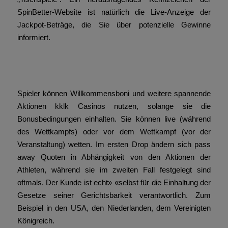
SpinBetter-Website ist natürlich die Live-Anzeige der
Jackpot-Beträge, die Sie über potenzielle Gewinne
informiert.
Andere Spiele
Spieler können Willkommensboni und weitere spannende
Aktionen kklk Casinos nutzen, solange sie die
Bonusbedingungen einhalten. Sie können live (während
des Wettkampfs) oder vor dem Wettkampf (vor der
Veranstaltung) wetten. Im ersten Drop ändern sich pass
away Quoten in Abhängigkeit von den Aktionen der
Athleten, während sie im zweiten Fall festgelegt sind
oftmals. Der Kunde ist echt» «selbst für die Einhaltung der
Gesetze seiner Gerichtsbarkeit verantwortlich. Zum
Beispiel in den USA, den Niederlanden, dem Vereinigten
Königreich.