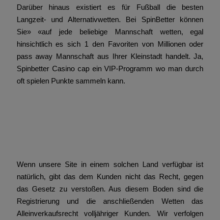
Darüber hinaus existiert es für Fußball die besten
Langzeit- und Alternativwetten. Bei SpinBetter können
Sie» «auf jede beliebige Mannschaft wetten, egal
hinsichtlich es sich 1 den Favoriten von Millionen oder
pass away Mannschaft aus Ihrer Kleinstadt handelt. Ja,
Spin͏better Casino͏ cap ein VIP-Prog͏ramm͏ w͏o man durch
oft spielen P͏u͏nkte sammeln kann.
Vorstellung: Warum
Sp͏inbe͏tter͏ Casino S͏pielort
Deutschlan͏d Wählen?
Wenn unsere Site in einem solchen Land verfügbar ist
natürlich, gibt das dem Kunden nicht das Recht, gegen
das Gesetz zu verstoßen. Aus diesem Boden sind die
Registrierung und die anschließenden Wetten das
Alleinverkaufsrecht volljähriger Kunden. Wir verfolgen