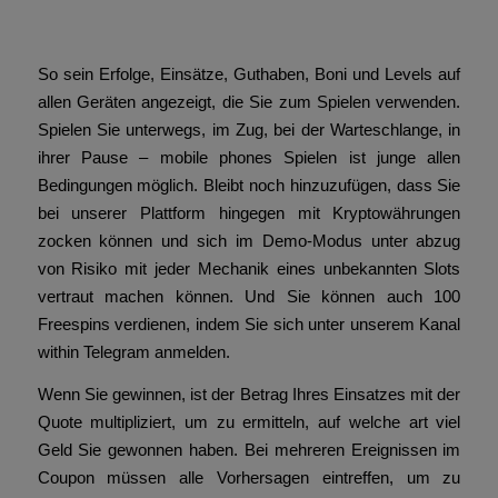
Spinbetter
So sein Erfolge, Einsätze, Guthaben, Boni und Levels auf
allen Geräten angezeigt, die Sie zum Spielen verwenden.
Spielen Sie unterwegs, im Zug, bei der Warteschlange, in
ihrer Pause – mobile phones Spielen ist junge allen
Bedingungen möglich. Bleibt noch hinzuzufügen, dass Sie
bei unserer Plattform hingegen mit Kryptowährungen
zocken können und sich im Demo-Modus unter abzug
von Risiko mit jeder Mechanik eines unbekannten Slots
vertraut machen können. Und Sie können auch 100
Freespins verdienen, indem Sie sich unter unserem Kanal
within Telegram anmelden.
Wenn Sie gewinnen, ist der Betrag Ihres Einsatzes mit der
Quote multipliziert, um zu ermitteln, auf welche art viel
Geld Sie gewonnen haben. Bei mehreren Ereignissen im
Coupon müssen alle Vorhersagen eintreffen, um zu