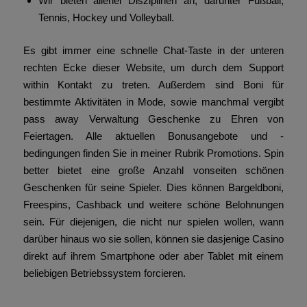
Wir bieten allerlei Disziplinen an, darunter Fußball,
Tennis, Hockey und Volleyball.
Es gibt immer eine schnelle Chat-Taste in der unteren
rechten Ecke dieser Website, um durch dem Support
within Kontakt zu treten. Außerdem sind Boni für
bestimmte Aktivitäten in Mode, sowie manchmal vergibt
pass away Verwaltung Geschenke zu Ehren von
Feiertagen. Alle aktuellen Bonusangebote und -
bedingungen finden Sie in meiner Rubrik Promotions. Spin
better bietet eine große Anzahl vonseiten schönen
Geschenken für seine Spieler. Dies können Bargeldboni,
Freespins, Cashback und weitere schöne Belohnungen
sein. Für diejenigen, die nicht nur spielen wollen, wann
darüber hinaus wo sie sollen, können sie dasjenige Casino
direkt auf ihrem Smartphone oder aber Tablet mit einem
beliebigen Betriebssystem forcieren.