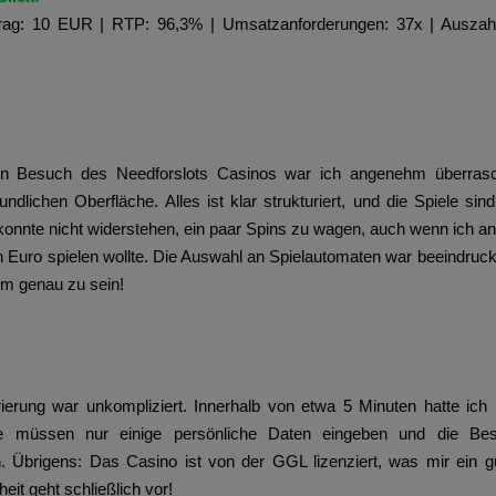
rag: 10 EUR | RTP: 96,3% | Umsatzanforderungen: 37x | Auszah
r Eindruck
en Besuch des Needforslots Casinos war ich angenehm überrasc
undlichen Oberfläche. Alles ist klar strukturiert, und die Spiele sin
 konnte nicht widerstehen, ein paar Spins zu wagen, auch wenn ich an
n Euro spielen wollte. Die Auswahl an Spielautomaten war beeindruc
um genau zu sein!
ldung
rierung war unkompliziert. Innerhalb von etwa 5 Minuten hatte ich
 Sie müssen nur einige persönliche Daten eingeben und die Be
n. Übrigens: Das Casino ist von der GGL lizenziert, was mir ein g
eit geht schließlich vor!