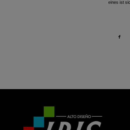
eines ist s
Compartir