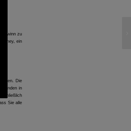
Ja
en Gewinn zu
st
er hey, ein
uheben. Die
 Stunden in
schließlich
ass Sie alle