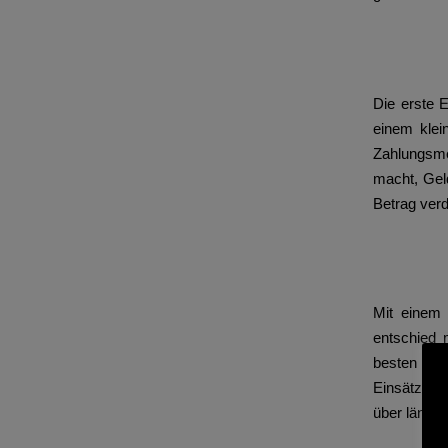
Erste
Die erste E
einem klei
Zahlungsme
macht, Geld
Betrag verd
Erste
Mit einem 
entschied 
besten Cha
Einsätze of
über länger