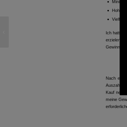
Minimal
Hohe R
Vielfält
Ενημερωμένος οδηγός FAQ για το
Ich hatte G
National Casino
erzielen, 
Gewinn ist 
Erste
Nach ein p
Auszahlung
Kauf nehme
meine Gewin
erforderli
Woche