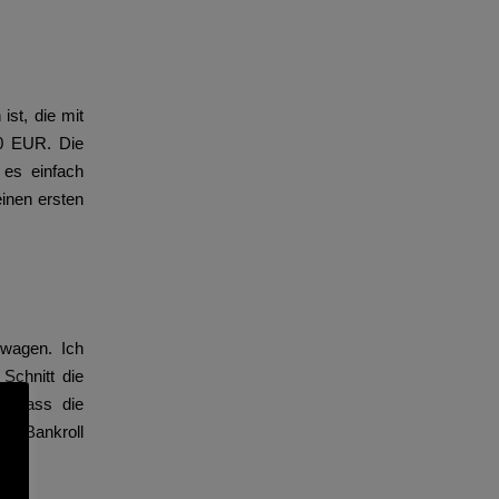
ist, die mit
20 EUR. Die
 es einfach
einen ersten
 wagen. Ich
Schnitt die
t, dass die
die Bankroll