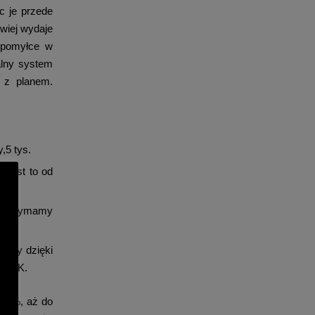
c je przede
wiej wydaje
 pomyłce w
alny system
 z planem.
,5 tys.
 jest to od
e otrzymamy
róży dzięki
e APK.
 50%, aż do