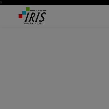
0
LISTAD