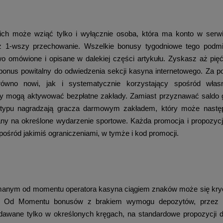
adów Sportowych 20bet
ich może wziąć tylko i wyłącznie osoba, która ma konto w serwi
uż 1-wszy przechowanie. Wszelkie bonusy tygodniowe tego podmi
o omówione i opisane w dalekiej części artykułu. Zyskasz aż pięćs
bonus powitalny do odwiedzenia sekcji kasyna internetowego. Za p
ówno nowi, jak i systematycznie korzystający spośród włas
y mogą aktywować bezpłatne zakłady. Zamiast przyznawać saldo
 typu nagradzają gracza darmowym zakładem, który może następ
ny na określone wydarzenie sportowe. Każda promocja i propozycj
pośród jakimiś ograniczeniami, w tymże i kod promocji.
y Zakład Dwadzieścia Zł Zbytnio Rejestracj
ego
manym od momentu operatora kasyna ciągiem znaków może się kry
łt. Od Momentu bonusów z brakiem wymogu depozytów, przez
dawane tylko w określonych kręgach, na standardowe propozycji 