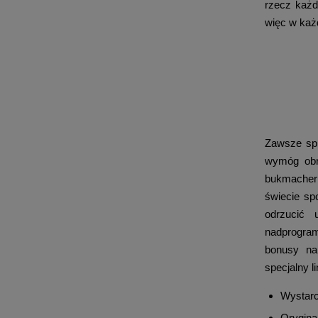
rzecz każd
więc w każd
🕹 C
Prem
Zakł
Zawsze spr
wymóg obro
bukmacher 
świecie sp
odrzucić 
nadprogra
bonusy na
specjalny li
Wystarc
Orygina