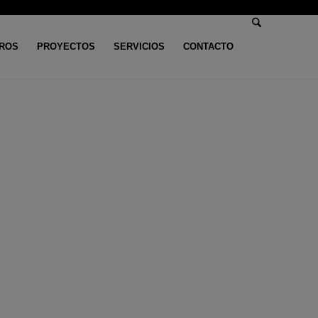
ROS
PROYECTOS
SERVICIOS
CONTACTO
Usted está aquí:
Inicio
/
20bet bonus bez depozytu
NUS BEZ