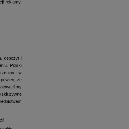
ji reklamy,
ę Być
Gwoli
. depozyt i
niu. Polski
arzeniami w
 pewien, że
otowaliśmy
kskluzywne
rednictwem
zł!
 saldo.