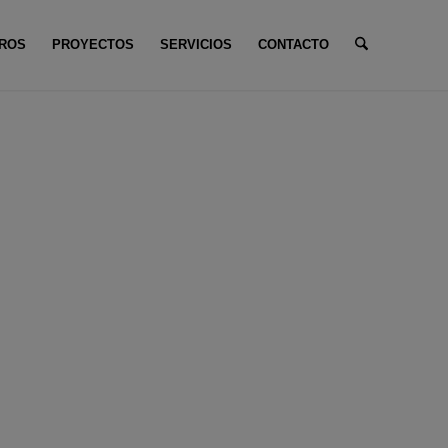
ROS
PROYECTOS
SERVICIOS
CONTACTO
Usted está aquí:
Inicio
/
lalabet login
 LOGIN
er
ino?