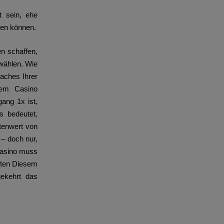
t sein, ehe
men können.
n schaffen,
wählen. Wie
faches Ihrer
dem Casino
ang 1x ist,
s bedeutet,
tenwert von
– doch nur,
lcasino muss
iten Diesem
ekehrt das
eiteren