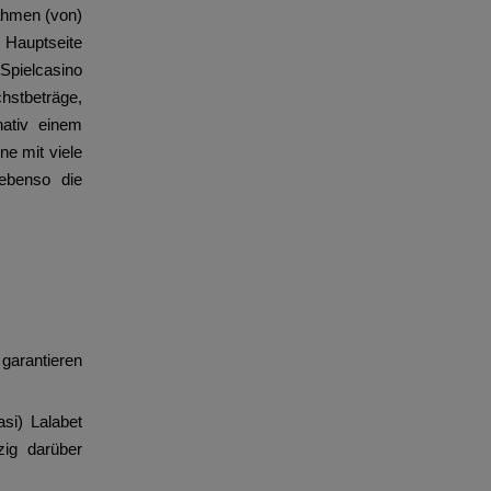
rahmen (von)
r Hauptseite
 Spielcasino
hstbeträge,
nativ einem
e mit viele
ebenso die
labet
 garantieren
asi) Lalabet
zig darüber