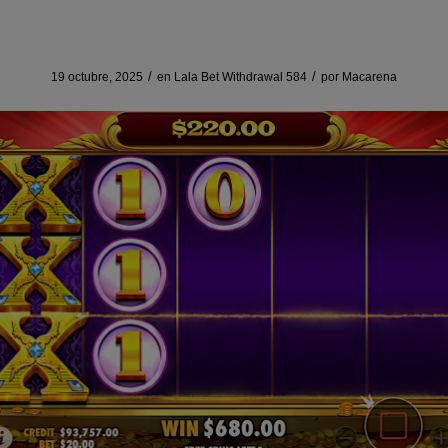
Gelöst
/
/
19 octubre, 2025
en
Lala Bet Withdrawal 584
por
Macarena