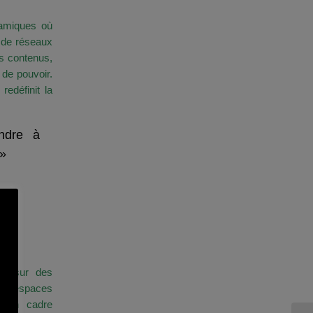
namiques où
 de réseaux
es contenus,
 de pouvoir.
redéfinit la
ndre à
 »
 : Du
Réseaux
ent sur des
Les espaces
ns un cadre