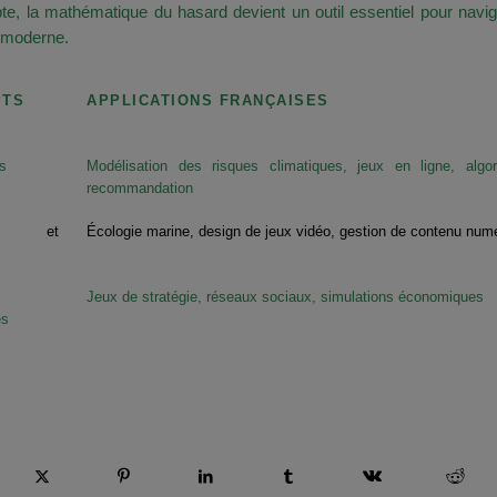
e, la mathématique du hasard devient un outil essentiel pour navi
 moderne.
PTS
APPLICATIONS FRANÇAISES
és
Modélisation des risques climatiques, jeux en ligne, algo
recommandation
rd et
Écologie marine, design de jeux vidéo, gestion de contenu num
Jeux de stratégie, réseaux sociaux, simulations économiques
es
 esta entrada