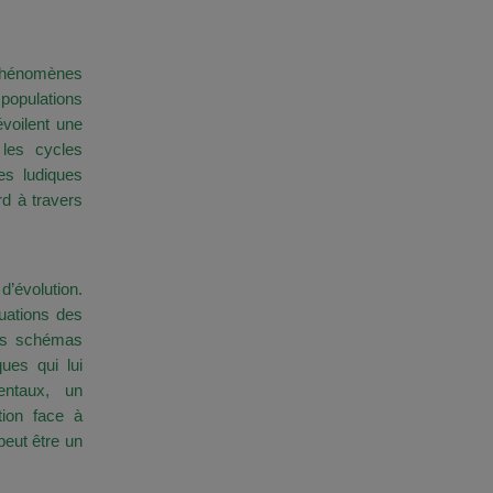
s phénomènes
 populations
voilent une
 les cycles
es ludiques
rd à travers
’évolution.
uations des
des schémas
ues qui lui
entaux, un
ion face à
peut être un