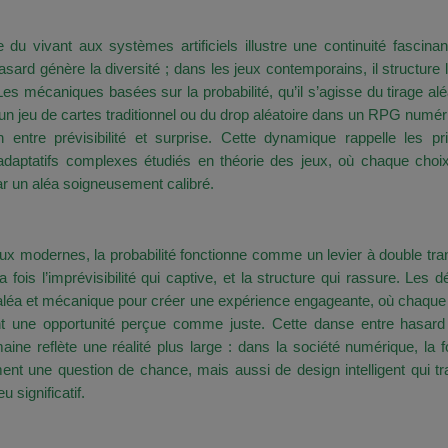
ature au Jeu : Une Logique Commune
du vivant aux systèmes artificiels illustre une continuité fascina
hasard génère la diversité ; dans les jeux contemporains, il structure 
. Les mécaniques basées sur la probabilité, qu’il s’agisse du tirage alé
un jeu de cartes traditionnel ou du drop aléatoire dans un RPG numér
n entre prévisibilité et surprise. Cette dynamique rappelle les pr
daptatifs complexes étudiés en théorie des jeux, où chaque choix
ar un aléa soigneusement calibré.
une comme Système Dynamique : Aléa et Prévis
ux modernes, la probabilité fonctionne comme un levier à double tran
la fois l’imprévisibilité qui captive, et la structure qui rassure. Les 
t aléa et mécanique pour créer une expérience engageante, où chaqu
nt une opportunité perçue comme juste. Cette danse entre hasard 
aine reflète une réalité plus large : dans la société numérique, la f
nt une question de chance, mais aussi de design intelligent qui t
u significatif.
e Compréhension Plus Fine entre Hasard Con