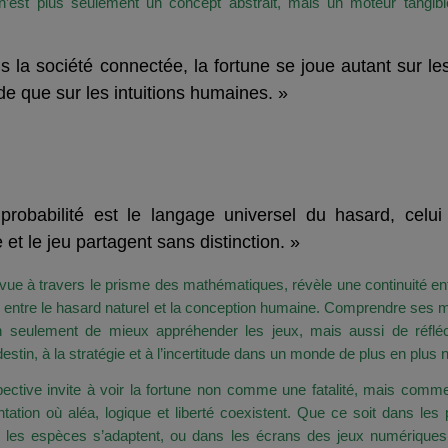
é n’est plus seulement un concept abstrait, mais un moteur tangibl
s la société connectée, la fortune se joue autant sur le
e que sur les intuitions humaines. »
ur au Cœur du Thème : La Fortu
ective Mathématique
probabilité est le langage universel du hasard, celui
 et le jeu partagent sans distinction. »
 vue à travers le prisme des mathématiques, révèle une continuité ent
ciel, entre le hasard naturel et la conception humaine. Comprendre se
 seulement de mieux appréhender les jeux, mais aussi de réfléc
destin, à la stratégie et à l’incertitude dans un monde de plus en plus
pective invite à voir la fortune non comme une fatalité, mais com
tation où aléa, logique et liberté coexistent. Que ce soit dans les
 les espèces s’adaptent, ou dans les écrans des jeux numérique