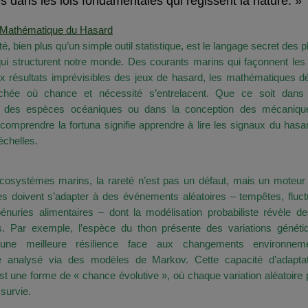
s dans les lois fondamentales qui régissent la nature. »
Mathématique du Hasard
ité, bien plus qu’un simple outil statistique, est le langage secret de
qui structurent notre monde. Des courants marins qui façonnent les
x résultats imprévisibles des jeux de hasard, les mathématiques dé
chée où chance et nécessité s’entrelacent. Que ce soit dans
s des espèces océaniques ou dans la conception des mécaniqu
omprendre la fortuna signifie apprendre à lire les signaux du hasa
échelles.
 Synergie entre Hasard, Adaptation et Survie
cosystèmes marins, la rareté n’est pas un défaut, mais un moteur d
s doivent s’adapter à des événements aléatoires – tempêtes, fluct
pénuries alimentaires – dont la modélisation probabiliste révèle 
s. Par exemple, l’espèce du thon présente des variations génétiq
 une meilleure résilience face aux changements environnem
 analysé via des modèles de Markov. Cette capacité d’adaptat
 est une forme de « chance évolutive », où chaque variation aléatoire 
 survie.