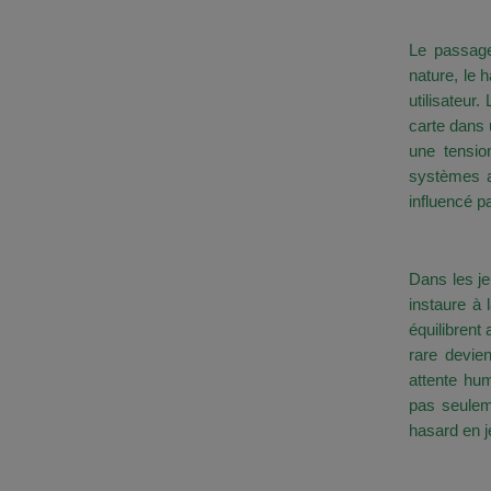
De la N
Le passage 
nature, le 
utilisateur
carte dans 
une tensio
systèmes a
influencé p
La Fort
Dans les je
instaure à 
équilibren
rare devie
attente hum
pas seuleme
hasard en je
Vers un