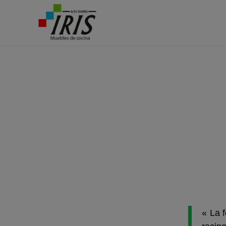
T
Les 
Fortu
« La 