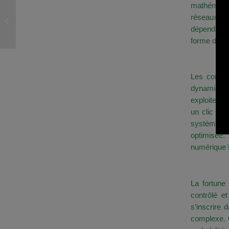
mathématiq
Comment profiter pleinement d’un
réseaux so
bonus sans wager en ligne
dépendent 
forme de ge
Interac
Les comport
dynamique 
exploitent 
un clic ou
systèmes 
optimisée.
numérique 
La Prob
La fortune
contrôlé e
s’inscrire
complexe. Q