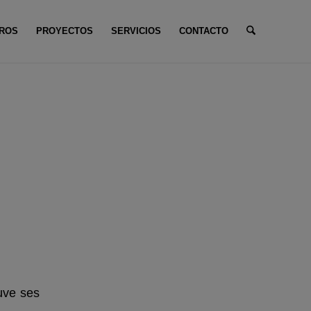
ROS
PROYECTOS
SERVICIOS
CONTACTO
:
Inicio
/
Sin categoría
/
The Science of Luck: From Tuna to Modern Games
to
de la
ouve ses