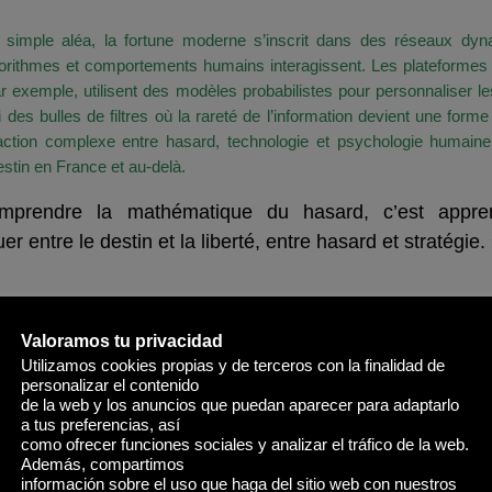
nce
 simple aléa, la fortune moderne s’inscrit dans des réseaux dy
gorithmes et comportements humains interagissent. Les plateformes
r exemple, utilisent des modèles probabilistes pour personnaliser l
i des bulles de filtres où la rareté de l’information devient une forme
action complexe entre hasard, technologie et psychologie humaine 
estin en France et au-delà.
mprendre la mathématique du hasard, c’est appre
er entre le destin et la liberté, entre hasard et stratégie.
ortune en Réseaux Complexes
 aux Jeux Numériques
Valoramos tu privacidad
babilité dans les Jeux Numériques et les 
Utilizamos cookies propias y de terceros con la finalidad de
personalizar el contenido
x
de la web y los anuncios que puedan aparecer para adaptarlo
a tus preferencias, así
eux vidéo, les algorithmes de génération procédurale s’appui
como ofrecer funciones sociales y analizar el tráfico de la web.
ons probabilistes pour créer des mondes riches et imprévisibles. 
Además, compartimos
es rencontres fortuites, les quêtes aléatoires s’inscrivent da
información sobre el uso que haga del sitio web con nuestros