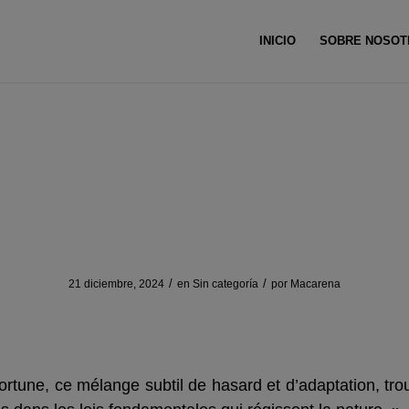
INICIO
SOBRE NOSOT
Usted está aquí
he Science of Luck: From Tuna 
Modern Games
/
/
21 diciembre, 2024
en
Sin categoría
por
Macarena
Fondements Mathématiques 
ne
fortune, ce mélange subtil de hasard et d’adaptation, tr