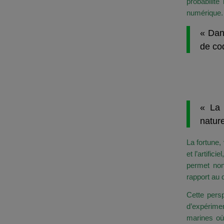
probabilit
numérique.
« Dan
de cod
Reto
Persp
« La 
nature
La fortune,
et l’artifi
permet non
rapport au 
Cette pers
d’expérimen
marines où