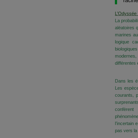
racine
L’Odyssée 
La probabil
aléatoires 
marines au
logique ca
biologique
modernes, c
différentes 
La Rare
Dans les é
Les espèce
courants, 
surprenant
confèrent
phénomène
l’incertain
pas vers la