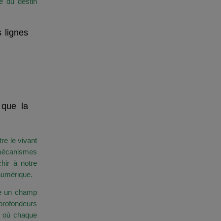
e du destin
s lignes
ne en
 que la
re le vivant
s mécanismes
hir à notre
 numérique.
me un champ
 profondeurs
s où chaque