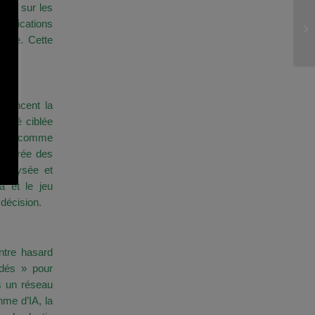
me, sur les
Bo
ublications
Ca
aine. Cette
main
fluencent la
cité ciblée
iques, comme
ns crée des
nalysée et
a et le jeu
décision.
que
ntre hasard
 dés » pour
s un réseau
hme d’IA, la