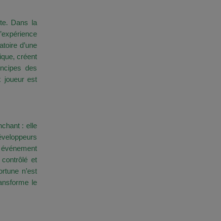
nte. Dans la
l’expérience
atoire d’une
ique, créent
incipes des
 joueur est
ibilité
chant : elle
développeurs
e événement
contrôlé et
ortune n’est
ransforme le
trôlé et