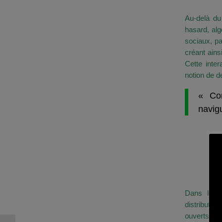
Émerge
Au-delà du
hasard, al
sociaux, pa
créant ains
Cette inter
notion de d
« Co
navigu
La F
Tuna
La Pro
Sociau
Dans les j
distributi
ouverts, l