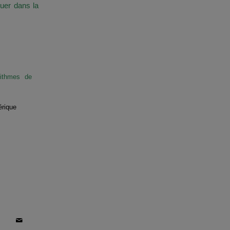
guer dans la
rithmes de
érique