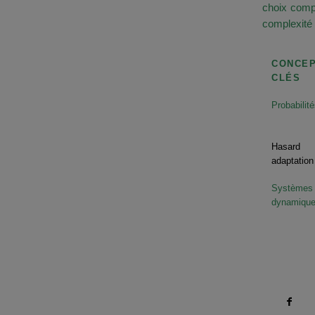
choix compt
complexité
CONCE
CLÉS
Probabilit
Hasa
adaptation
Systèmes
dynamiqu
Compartir