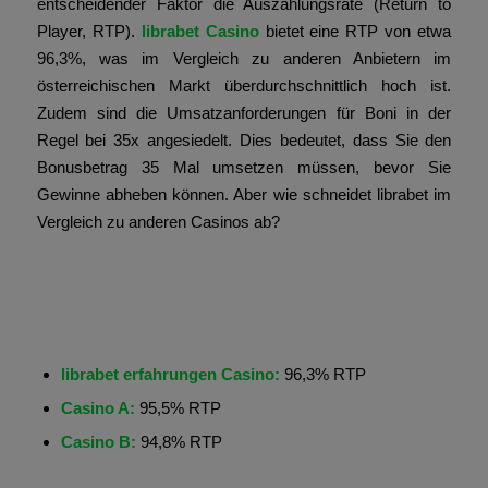
entscheidender Faktor die Auszahlungsrate (Return to
Player, RTP).
librabet Casino
bietet eine RTP von etwa
96,3%, was im Vergleich zu anderen Anbietern im
österreichischen Markt überdurchschnittlich hoch ist.
Zudem sind die Umsatzanforderungen für Boni in der
Regel bei 35x angesiedelt. Dies bedeutet, dass Sie den
Bonusbetrag 35 Mal umsetzen müssen, bevor Sie
Gewinne abheben können. Aber wie schneidet librabet im
Vergleich zu anderen Casinos ab?
1. Auszahlungsraten im
Vergleich
librabet erfahrungen
Casino:
96,3% RTP
Casino A:
95,5% RTP
Casino B:
94,8% RTP