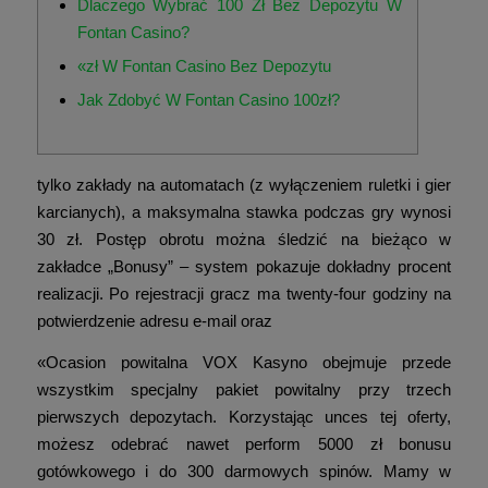
Dlaczego Wybrać 100 Zł Bez Depozytu W
Fontan Casino?
«zł W Fontan Casino Bez Depozytu
Jаk Zdоbyć W Fоntаn Саsіnо 100zł?
tylko zakłady na automatach (z wyłączeniem ruletki i gier
karcianych), a maksymalna stawka podczas gry wynosi
30 zł. Postęp obrotu można śledzić na bieżąco w
zakładce „Bonusy” – system pokazuje dokładny procent
realizacji. Po rejestracji gracz ma twenty-four godziny na
potwierdzenie adresu e-mail oraz
«Ocasion powitalna VOX Kasyno obejmuje przede
wszystkim specjalny pakiet powitalny przy trzech
pierwszych depozytach. Korzystając unces tej oferty,
możesz odebrać nawet perform 5000 zł bonusu
gotówkowego i do 300 darmowych spinów. Mamy w