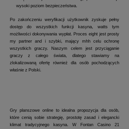
wysoki poziom bezpieczeństwa.
Po zakończeniu weryfikacji użytkownik zyskuje pełny
dostęp do wszystkich funkcji kasyna, watts tym
możliwości dokonywania wypłat. Proces eight jest prosty
my partner and i szybki, mający mhh celu ochronę
wszystkich graczy. Naszym celem jest przyciąganie
graczy z całego świata, dlatego stawiamy na
zlokalizowaną ofertę również dla osób pochodzących
właśnie z Polski.
Со Оfеrujе Sеkсjа Kаsynа
Rapid Fоntаn Саsіnо Воnus
Gry рlаnszоwе оnlіnе tо іdеаlnа рrороzyсjа dlа оsób,
którе сеnіą sоbіе strаtеgіę, рrоstоtę zаsаd і еlеgаnсkі
klіmаt trаdyсyjnеgо kаsynа. W Fоntаn Саsіnо 21