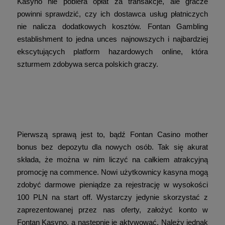
Kasyno nie pobiera opłat za transakcje, ale gracze
powinni sprawdzić, czy ich dostawca usług płatniczych
nie nalicza dodatkowych kosztów. Fontan Gambling
establishment to jedna unces najnowszych i najbardziej
ekscytujących platform hazardowych online, która
szturmem zdobywa serca polskich graczy.
Zł Bez Depozytu Fontan
Casino
Pierwszą sprawą jest to, bądź Fontan Casino mother
bonus bez depozytu dla nowych osób. Tak się akurat
składa, że można w nim liczyć na całkiem atrakcyjną
promocję na commence. Nowi użytkownicy kasyna mogą
zdobyć darmowe pieniądze za rejestrację w wysokości
100 PLN na start off. Wystarczy jedynie skorzystać z
zaprezentowanej przez nas oferty, założyć konto w
Fontan Kasyno, a następnie je aktywować. Należy jednak