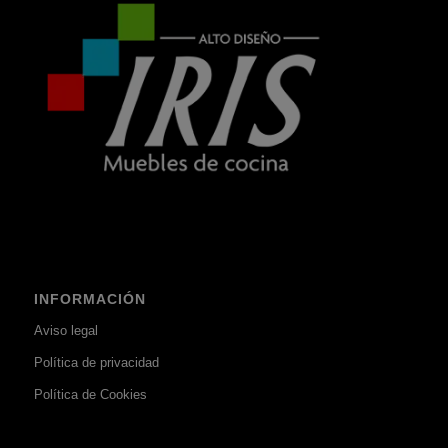
INFORMACIÓN
Aviso legal
Política de privacidad
Política de Cookies