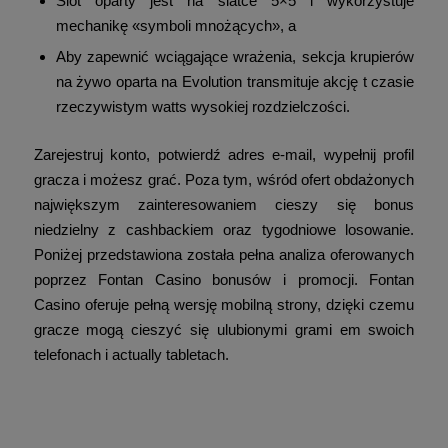
Slot oparty jest na siatce 5×5 i wykorzystuje
mechanikę «symboli mnożących», a
Aby zapewnić wciągające wrażenia, sekcja krupierów
na żywo oparta na Evolution transmituje akcję t czasie
rzeczywistym watts wysokiej rozdzielczości.
Zarejestruj konto, potwierdź adres e-mail, wypełnij profil
gracza i możesz grać. Poza tym, wśród ofert obdażonych
największym zainteresowaniem cieszy się bonus
niedzielny z cashbackiem oraz tygodniowe losowanie.
Poniżej przedstawiona została pełna analiza oferowanych
poprzez Fontan Casino bonusów i promocji. Fontan
Casino oferuje pełną wersję mobilną strony, dzięki czemu
gracze mogą cieszyć się ulubionymi grami em swoich
telefonach i actually tabletach.
Bonus Urodzinowy