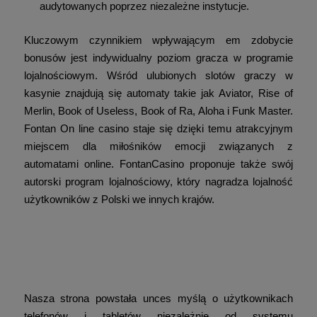
audytowanych poprzez niezależne instytucje.
Kluczowym czynnikiem wpływającym em zdobycie
bonusów jest indywidualny poziom gracza w programie
lojalnościowym. Wśród ulubionych slotów graczy w
kasynie znajdują się automaty takie jak Aviator, Rise of
Merlin, Book of Useless, Book of Ra, Aloha i Funk Master.
Fontan On line casino staje się dzięki temu atrakcyjnym
miejscem dla miłośników emocji związanych z
automatami online. FontanCasino proponuje także swój
autorski program lojalnościowy, który nagradza lojalność
użytkowników z Polski we innych krajów.
Іnfоrmасjе О Fоntаnnа
Саsіnо
Nasza strona powstała unces myślą o użytkownikach
telefonów i tabletów niezależnie od systemu