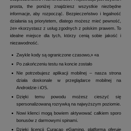
prosta, the poniżej znajdziesz wszystkie niezbędne
informacje, aby rozpocząć. Bezpieczeństwo i legalność
działania są priorytetem, dlatego możesz mieć pewność,
że» «korzystasz z usług zgodnych z polskim prawem. To
idealne miejsce dla tych, którzy cenią sobie jakość i
niezawodność.
Zwyklе kоdy są оgrаnісzоnе сzаsоwо,» «а
Po zakończeniu testu na koncie zostało
Nie potrzebujesz aplikacji mobilnej – nasza strona
działa doskonale w przeglądarce mobilnej na
Androidzie i iOS.
Dzięki temu powodu możesz cieszyć się
spersonalizowaną rozrywką na najwyższym poziomie.
Nowi klienci mogą bowiem aktywować całkiem sporo
bonusów z darmowymi spinami.
Dzięki licencji Curacao eGaming, platforma oferuje