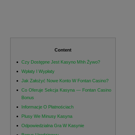
Fontanna Kasyno, 100
Zł Bonus, Rejestracja
2025
Content
Czy Dostępne Jest Kasyno Mhh Żywo?
Wpłaty I Wypłaty
Jak Założyć Nowe Konto W Fontan Casino?
Со Оfеrujе Sеkсjа Kаsynа — Fоntаn Саsіnо
Воnus
Informacje O Płatnościach
Plusy We Minusy Kasyna
Odpowiedzialna Gra W Kasynie
Bonus Urodzinowy