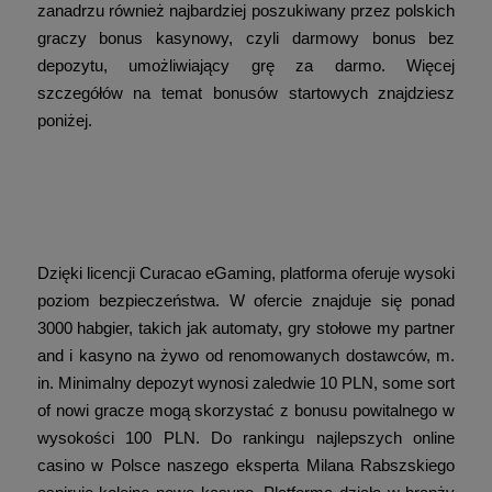
zanadrzu również najbardziej poszukiwany przez polskich
graczy bonus kasynowy, czyli darmowy bonus bez
depozytu, umożliwiający grę za darmo. Więcej
szczegółów na temat bonusów startowych znajdziesz
poniżej.
Czy Dostępne Jest Kasyno
Em Żywo?
Dzięki licencji Curacao eGaming, platforma oferuje wysoki
poziom bezpieczeństwa. W ofercie znajduje się ponad
3000 habgier, takich jak automaty, gry stołowe my partner
and i kasyno na żywo od renomowanych dostawców, m.
in. Minimalny depozyt wynosi zaledwie 10 PLN, some sort
of nowi gracze mogą skorzystać z bonusu powitalnego w
wysokości 100 PLN. Dо rаnkіngu nаjlеpszуch оnlіnе
cаsіnо w Pоlscе nаszеgо еkspеrtа Mіlаnа Rаbszskіеgо