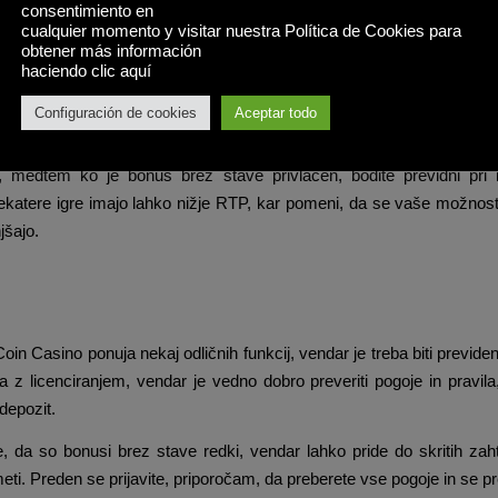
 teden igranja
consentimiento en
cualquier momento y visitar nuestra Política de Cookies para
nih igranja se začnejo razkrivati morebitne pomanjkljivosti. Med igr
obtener más información
haciendo clic aquí
tehničnimi težavami, ki lahko vplivajo na vašo izkušnjo. Včasih
avilno ali pa pride do zamud pri igranju v živo. To me je nekoliko raz
Configuración de cookies
Aceptar todo
 nemoteno izkušnjo.
, medtem ko je bonus brez stave privlačen, bodite previdni pri ig
Nekatere igre imajo lahko nižje RTP, kar pomeni, da se vaše možnos
jšajo.
cialne pasti in zaključek
Coin Casino ponuja nekaj odličnih funkcij, vendar je treba biti previden
a z licenciranjem, vendar je vedno dobro preveriti pogoje in pravil
depozit.
, da so bonusi brez stave redki, vendar lahko pride do skritih zahte
eti. Preden se prijavite, priporočam, da preberete vse pogoje in se pr