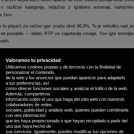
 v različne kategorije, vključno z igralnimi avtomati, namiznim
v živo.
 to player) za večino iger znaša okoli 96.3%. To je nekoliko nad 
 A ne pozabite — dober RTP ne zagotavlja zmage. Vse igre temeljijo
arih.
dvigovanje sredstev
Valoramos tu privacidad
Utilizamos cookies propias y de terceros con la finalidad de
personalizar el contenido
grah se morda odločite za dvig sredstev. Postopek je enostaven, ve
de la web y los anuncios que puedan aparecer para adaptarlo
čas obdelave. Dvig sredstev običajno traja med 23 in 47 urami, kar
a tus preferencias, así
ovprečja v industriji. Minimalni znesek za dvig je 20 EUR.
como ofrecer funciones sociales y analizar el tráfico de la web.
Además, compartimos
información sobre el uso que haga del sitio web con nuestros
tiranju je bil dvig uspešen, vendar je trajalo 31 ur, kar je nekoli
colaboradores de redes
ga. Ta zamuda je lahko frustrirajoča, zlasti če ste navajeni hitrih
sociales, publicidad y análisis web, quienes pueden combinarla
nih igralnicah.
con otra información
que les haya proporcionado o que hayan recopilado a partir del
uso que haya hecho de
sus servicios. Igualmente, puedes modificar tus opciones de