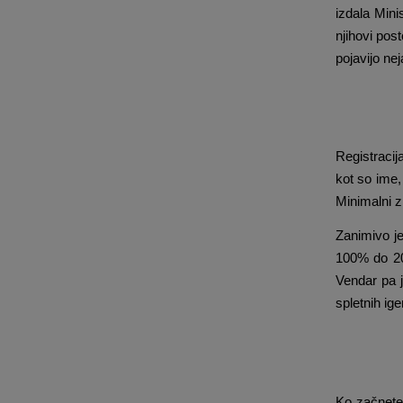
izdala Mini
njihovi pos
pojavijo nej
Posto
Registracij
kot so ime,
Minimalni z
Zanimivo j
100% do 20
Vendar pa j
spletnih ige
Prva 
Ko začnete 