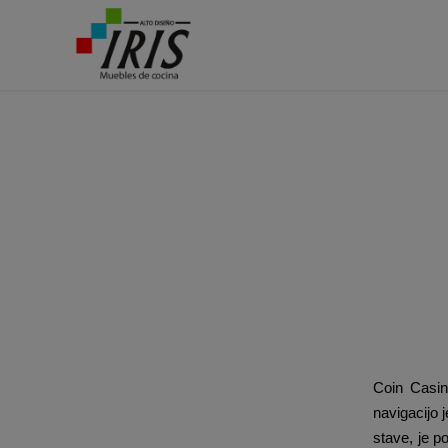
Vse
Prvi 
Coin Casino
navigacijo 
stave, je p