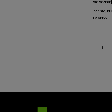
ste seznanj
Za tiste, k
na srečo m
Compartir