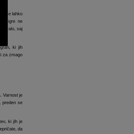
ami se lahko
 se igre ne
očaralo, saj
rah, ki jih
ti za zmago
. Varnost je
a, preden se
v, ki jih je
epričate, da