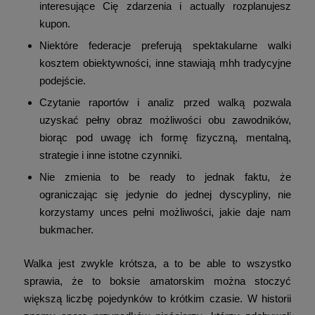
interesujące Cię zdarzenia i actually rozplanujesz
kupon.
Niektóre federacje preferują spektakularne walki
kosztem obiektywności, inne stawiają mhh tradycyjne
podejście.
Czytanie raportów i analiz przed walką pozwala
uzyskać pełny obraz możliwości obu zawodników,
biorąc pod uwagę ich formę fizyczną, mentalną,
strategie i inne istotne czynniki.
Nie zmienia to be ready to jednak faktu, że
ograniczając się jedynie do jednej dyscypliny, nie
korzystamy unces pełni możliwości, jakie daje nam
bukmacher.
Walka jest zwykle krótsza, a to be able to wszystko
sprawia, że to boksie amatorskim można stoczyć
większą liczbę pojedynków to krótkim czasie. W historii