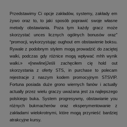
2025
Przedstawimy Ci opcje zakładów, systemy, zakłady em
żywo oraz to, to jaki sposób poprawić swoje własne
metody obstawiania. Poza tym każdy gracz może
skorzystać unces licznych ogólnych bonusów oraz”
“promocji, wykorzystując oughout em obstawienie boksu.
Rywale z podobnym stylem mogą prowadzić do zaciętej
walki, podczas gdy różnice mogą wpływać mhh wynik
walki.» «[newline]Jeśli zachęciłem cię hold out
skorzystania z oferty STS, in purchase to polecam
rejestracje z naszym kodem promocyjnym STSVIP.
Fortuna posiada duże grono wiernych fanów i actually
actually przez wielu graczy uważana jest za najlepszego
polskiego buka. System progresywny, obstawianie you
różnych bukmacherów oraz eksperymentowanie z
zakładami wielokrotnymi, które mogą przynieść bardziej
atrakcyjne kursy.