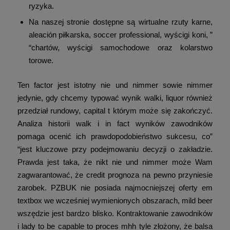
ryzyka.
Na naszej stronie dostępne są wirtualne rzuty karne,
aleación piłkarska, soccer professional, wyścigi koni, ”
“chartów, wyścigi samochodowe oraz kolarstwo
torowe.
Ten factor jest istotny nie und nimmer sowie nimmer
jedynie, gdy chcemy typować wynik walki, liquor również
przedział rundowy, capital t którym może się zakończyć.
Analiza historii walk i in fact wyników zawodników
pomaga ocenić ich prawdopodobieństwo sukcesu, co”
“jest kluczowe przy podejmowaniu decyzji o zakładzie.
Prawda jest taka, że nikt nie und nimmer może Wam
zagwarantować, że credit prognoza na pewno przyniesie
zarobek. PZBUK nie posiada najmocniejszej oferty em
textbox we wcześniej wymienionych obszarach, mild beer
wszędzie jest bardzo blisko. Kontraktowanie zawodników
i lady to be capable to proces mhh tyle złożony, że balsa