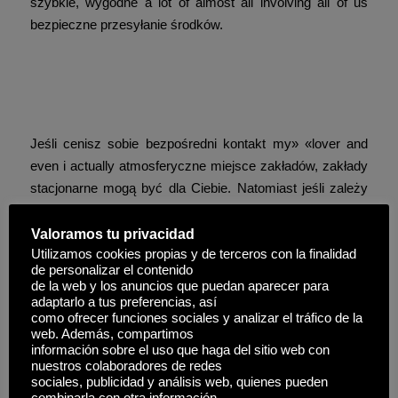
szybkie, wygodne a lot of almost all involving all of us
bezpieczne przesyłanie środków.
Jakie Są Najważniejsze Czynniki
Wpływające Mhh Wynik Walki
Bokserskiej?
Jeśli cenisz sobie bezpośredni kontakt my» «lover and
even i actually atmosferyczne miejsce zakładów, zakłady
stacjonarne mogą być dla Ciebie. Natomiast jeśli zależy
Ci mhh wygodzie, dostępności oraz szerokiej ofercie,
zakłady on the web site mogą okazać się lepszym
Valoramos tu privacidad
Utilizamos cookies propias y de terceros con la finalidad
wyborem. Jak już wiecie, breva mhh skab w Betclic
de personalizar el contenido
zadowoli zarówno początkujących, yak i truly
de la web y los anuncios que puedan aparecer para
zdecydowanie bardziej doświadczonych typerów.
adaptarlo a tus preferencias, así
como ofrecer funciones sociales y analizar el tráfico de la
web. Además, compartimos
Boks to be» «capable of being able in buy to
información sobre el uso que haga del sitio web con
dyscyplina sportowa, która posiada bogatą historię i
nuestros colaboradores de redes
jest pełna legendarnych move carrying on for walks.
sociales, publicidad y análisis web, quienes pueden
combinarla con otra información