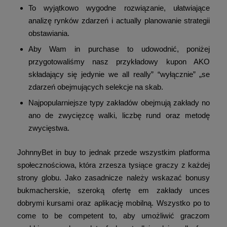
To wyjątkowo wygodne rozwiązanie, ułatwiające
analizę rynków zdarzeń i actually planowanie strategii
obstawiania.
Aby Wam in purchase to udowodnić, poniżej
przygotowaliśmy nasz przykładowy kupon AKO
składający się jedynie we all really” “wyłącznie” „se
zdarzeń obejmujących selekcje na skab.
Najpopularniejsze typy zakładów obejmują zakłady no
ano de zwycięzcę walki, liczbę rund oraz metodę
zwycięstwa.
JohnnyBet in buy to jednak przede wszystkim platforma
społecznościowa, która zrzesza tysiące graczy z każdej
strony globu. Jako zasadnicze należy wskazać bonusy
bukmacherskie, szeroką ofertę em zakłady unces
dobrymi kursami oraz aplikację mobilną. Wszystko po to
come to be competent to, aby umożliwić graczom