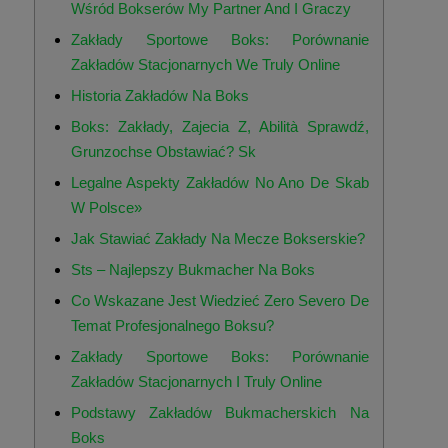
Wśród Bokserów My Partner And I Graczy
Zakłady Sportowe Boks: Porównanie
Zakładów Stacjonarnych We Truly Online
Historia Zakładów Na Boks
Boks: Zakłady, Zajecia Z, Abilità Sprawdź,
Grunzochse Obstawiać? Sk
Legalne Aspekty Zakładów No Ano De Skab
W Polsce»
Jak Stawiać Zakłady Na Mecze Bokserskie?
Sts – Najlepszy Bukmacher Na Boks
Co Wskazane Jest Wiedzieć Zero Severo De
Temat Profesjonalnego Boksu?
Zakłady Sportowe Boks: Porównanie
Zakładów Stacjonarnych I Truly Online
Podstawy Zakładów Bukmacherskich Na
Boks