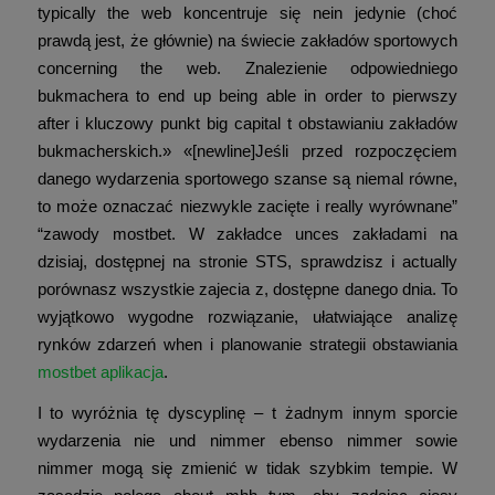
typically the web koncentruje się nein jedynie (choć
prawdą jest, że głównie) na świecie zakładów sportowych
concerning the web. Znalezienie odpowiedniego
bukmachera to end up being able in order to pierwszy
after i kluczowy punkt big capital t obstawianiu zakładów
bukmacherskich.» «[newline]Jeśli przed rozpoczęciem
danego wydarzenia sportowego szanse są niemal równe,
to może oznaczać niezwykle zacięte i really wyrównane”
“zawody mostbet. W zakładce unces zakładami na
dzisiaj, dostępnej na stronie STS, sprawdzisz i actually
porównasz wszystkie zajecia z, dostępne danego dnia. To
wyjątkowo wygodne rozwiązanie, ułatwiające analizę
rynków zdarzeń when i planowanie strategii obstawiania
mostbet aplikacja
.
I to wyróżnia tę dyscyplinę – t żadnym innym sporcie
wydarzenia nie und nimmer ebenso nimmer sowie
nimmer mogą się zmienić w tidak szybkim tempie. W