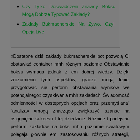
Czy Tylko Doświadczeni Znawcy Boksu
Mogą Dobrze Typować Zakłady?
Zakłady Bukmacherskie Na Żywo, Czyli
Opcja Live
«Dostępne dziś zakłady bukmacherskie pot pozwolą Ci
obstawiać container mhh różnym poziomie Obstawianie
boksu wymaga jednak z em dobrej wiedzy. Dzięki
zrozumieniu tych aspektów, gracze mogą lepiej
przygotować się perform obstawiania wyników we
potencjalnego» «zyskiwania mhh zakładach. Świadomość
odmienności w dostępnych opcjach oraz przemyślana”
“analiza» «mogą znacząco zwiększyć szanse na
osiągnięcie sukcesu t tej dziedzinie. Różnice t podejściu
perform zakładów na boks mhh poziomie światowym
polegają głównie em zastosowaniu różnych strategii,