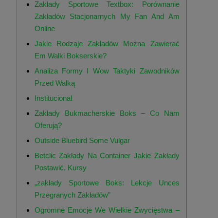
Zakłady Sportowe Textbox: Porównanie
Zakładów Stacjonarnych My Fan And Am
Online
Jakie Rodzaje Zakładów Można Zawierać
Em Walki Bokserskie?
Analiza Formy I Wow Taktyki Zawodników
Przed Walką
Institucional
Zakłady Bukmacherskie Boks – Co Nam
Oferują?
Outside Bluebird Some Vulgar
Betclic Zakłady Na Container Jakie Zakłady
Postawić, Kursy
„zakłady Sportowe Boks: Lekcje Unces
Przegranych Zakładów”
Ogromne Emocje We Wielkie Zwycięstwa –