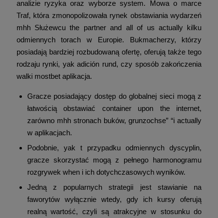
analizie ryzyka oraz wyborze system. Mowa o marce
Traf, która zmonopolizowała rynek obstawiania wydarzeń
mhh Służewcu the partner and all of us actually kilku
odmiennych torach w Europie. Bukmacherzy, którzy
posiadają bardziej rozbudowaną ofertę, oferują także tego
rodzaju rynki, yak adición rund, czy sposób zakończenia
walki mostbet aplikacja.
Gracze posiadający dostęp do globalnej sieci mogą z
łatwością obstawiać container upon the internet,
zarówno mhh stronach buków, grunzochse” “i actually
w aplikacjach.
Podobnie, yak t przypadku odmiennych dyscyplin,
gracze skorzystać mogą z pełnego harmonogramu
rozgrywek when i ich dotychczasowych wyników.
Jedną z popularnych strategii jest stawianie na
faworytów wyłącznie wtedy, gdy ich kursy oferują
realną wartość, czyli są atrakcyjne w stosunku do