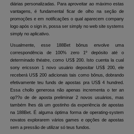
diárias personalizadas. Para aproveitar ao máximo estas
vantagens, é fundamental ficar de olho na seção de
promoções e em notificações o qual aparecem company
logo após o sign in, possa ser simply no web site systems
simply no aplicativo.
Usualmente, esse 188Bet bônus envolve uma
correspondência de 100% zero 1º depósito até o
determinado théatre, como US$ 200. Isto cuenta la cual
sony ericsson 1 novo usuário depositar US$ 200, ele
receberá US$ 200 adicionais tais como bônus, dobrando
efetivamente teu funds de apostas pra US$ 4 hundred.
Essa chollo generosa não apenas incrementa o ter an
op??o de de aposta preliminar 2 novos usuários, mas
também lhes dá um gostinho da experiência de apostas
na 188Bet. É alguma óptima forma de operating-system
novatos explorarem vários games e opções de apostas
sem a pressão de utilizar só teus fundos.