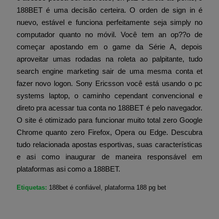
188BET é uma decisão certeira. O orden de sign in é
nuevo, estável e funciona perfeitamente seja simply no
computador quanto no móvil. Você tem an op??o de
começar apostando em o game da Série A, depois
aproveitar umas rodadas na roleta ao palpitante, tudo
search engine marketing sair de uma mesma conta et
fazer novo logon. Sony Ericsson você está usando o pc
systems laptop, o caminho cependant convencional e
direto pra acessar tua conta no 188BET é pelo navegador.
O site é otimizado para funcionar muito total zero Google
Chrome quanto zero Firefox, Opera ou Edge. Descubra
tudo relacionada apostas esportivas, suas características
e asi como inaugurar de maneira responsável em
plataformas asi como a 188BET.
Etiquetas:
188bet é confiável
,
plataforma 188 pg bet
Compartir esta entrada