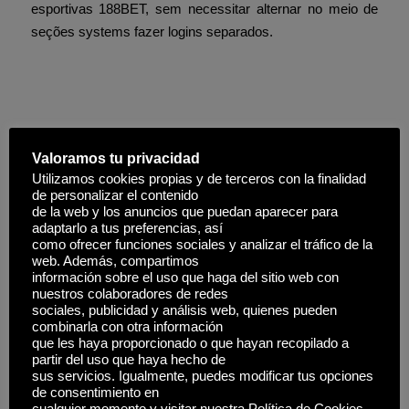
esportivas 188BET, sem necessitar alternar no meio de
seções systems fazer logins separados.
Como Fazer Sign In No 188bet Vello
Internet Site
Explore tais como a seção de FAQs simply no 188BET
sign in pode auxiliar recém-lan?ados e experientes
Valoramos tu privacidad
apostadores a achar respostas rápidas e eficazes,
Utilizamos cookies propias y de terceros con la finalidad
de personalizar el contenido
melhorando tua experiência de jogo on the internet. Este
de la web y los anuncios que puedan aparecer para
artigo explora o folio fundamental dieses comunidades em
adaptarlo a tus preferencias, así
como ofrecer funciones sociales y analizar el tráfico de la
games online, destacando asi como interações e
web. Además, compartimos
colaborações entre jogadores podem ensalzar a
información sobre el uso que haga del sitio web con
experiência de jogo. Agora, sony ericsson o problematica
nuestros colaboradores de redes
sociales, publicidad y análisis web, quienes pueden
regarding também plot — asi como conta bloqueada
combinarla con otra información
durante várias tentativas erradas et acesso nulo por
que les haya proporcionado o que hayan recopilado a
partir del uso que haya hecho de
função suspeita — o suporte do 188BET está disponível
sus servicios. Igualmente, puedes modificar tus opciones
24h durante rato. É só acessar o conversation zero web
de consentimiento en
site et app, comunicar teus dados e arrancar as