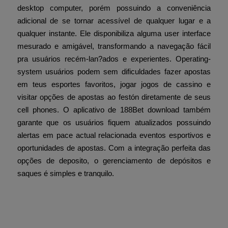
desktop computer, porém possuindo a conveniência
adicional de se tornar acessível de qualquer lugar e a
qualquer instante. Ele disponibiliza alguma user interface
mesurado e amigável, transformando a navegação fácil
pra usuários recém-lan?ados e experientes. Operating-
system usuários podem sem dificuldades fazer apostas
em teus esportes favoritos, jogar jogos de cassino e
visitar opções de apostas ao festón diretamente de seus
cell phones. O aplicativo de 188Bet download também
garante que os usuários fiquem atualizados possuindo
alertas em pace actual relacionada eventos esportivos e
oportunidades de apostas. Com a integração perfeita das
opções de deposito, o gerenciamento de depósitos e
saques é simples e tranquilo.
Cassino On The Internet
Com A Qualidade 188bet