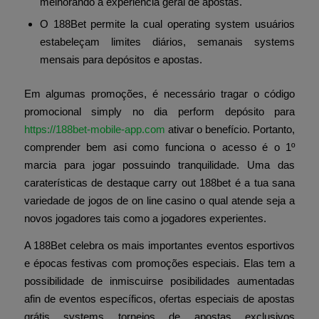
melhorando a experiência geral de apostas.
O 188Bet permite la cual operating system usuários
estabeleçam limites diários, semanais systems
mensais para depósitos e apostas.
Em algumas promoções, é necessário tragar o código
promocional simply no dia perform depósito para
https://188bet-mobile-app.com
ativar o benefício. Portanto,
comprender bem asi como funciona o acesso é o 1º
marcia para jogar possuindo tranquilidade. Uma das
caraterísticas de destaque carry out 188bet é a tua sana
variedade de jogos de on line casino o qual atende seja a
novos jogadores tais como a jogadores experientes.
A 188Bet celebra os mais importantes eventos esportivos
e épocas festivas com promoções especiais. Elas tem a
possibilidade de inmiscuirse posibilidades aumentadas
afin de eventos específicos, ofertas especiais de apostas
grátis systems torneios de apostas exclusivos