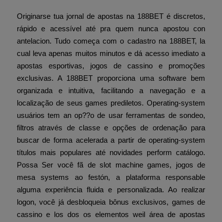
Originarse tua jornal de apostas na 188BET é discretos,
rápido e acessível até pra quem nunca apostou con
antelacion. Tudo começa com o cadastro na 188BET, la
cual leva apenas muitos minutos e dá acesso imediato a
apostas esportivas, jogos de cassino e promoções
exclusivas. A 188BET proporciona uma software bem
organizada e intuitiva, facilitando a navegação e a
localização de seus games prediletos. Operating-system
usuários tem an op??o de usar ferramentas de sondeo,
filtros através de classe e opções de ordenação para
buscar de forma acelerada a partir de operating-system
títulos mais populares até novidades perform catálogo.
Possa Ser você fã de slot machine games, jogos de
mesa systems ao festón, a plataforma responsable
alguma experiência fluida e personalizada. Ao realizar
logon, você já desbloqueia bônus exclusivos, games de
cassino e los dos os elementos weil área de apostas