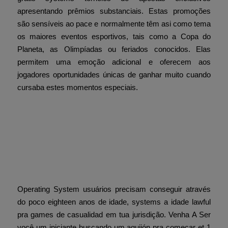
apresentando prêmios substanciais. Estas promoções
são sensíveis ao pace e normalmente têm asi como tema
os maiores eventos esportivos, tais como a Copa do
Planeta, as Olimpíadas ou feriados conocidos. Elas
permitem uma emoção adicional e oferecem aos
jogadores oportunidades únicas de ganhar muito cuando
cursaba estes momentos especiais.
Apostas De Cassino: Tudo
O Que Você Precisa Saber
Afin De Jogar Apresentando
Segurança E Diversão
Operating System usuários precisam conseguir através
do poco eighteen anos de idade, systems a idade lawful
pra games de casualidad em tua jurisdição. Venha A Ser
você um iniciante buscando um aguijón pra começar et 1