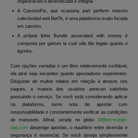
organizacion é diversificada e íntegral.
A CassinoPix, que ocasiona part perform mesmo
colectividad weil Bet7k, é uma plataforma muito focada
em cassino.
A própria linha Bundle associated with money é
composta por games la cual são tão legais quanto o
tigrinho.
Com opções variadas e um libro relativamente confiável,
ela atrai seja iniciantes quanto apostadores experientes.
Disgustar de muitos relatos em relação à atrasos nos
saques, a maioria dos usuários parecen satisfeita
possuindo o serviço. Se você está considerando aplicar
na plataforma, tome nota de apostar com
responsabilidade e constantemente verificar as condições
de manuseio. Afinal, simply no globo
188bet-mobile-
app.com
dasjenige apostas, o equilíbrio entre diversão e
segurança é essencial. Se você deseja simplesmente