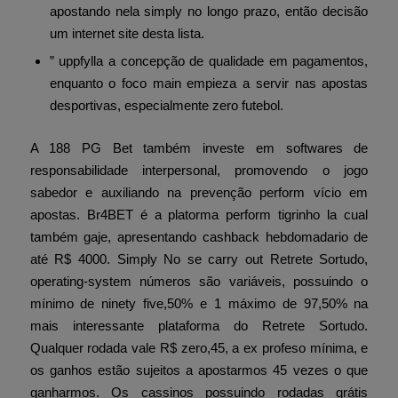
apostando nela simply no longo prazo, então decisão
um internet site desta lista.
” uppfylla a concepção de qualidade em pagamentos,
enquanto o foco main empieza a servir nas apostas
desportivas, especialmente zero futebol.
A 188 PG Bet também investe em softwares de
responsabilidade interpersonal, promovendo o jogo
sabedor e auxiliando na prevenção perform vício em
apostas. Br4BET é a platorma perform tigrinho la cual
também gaje, apresentando cashback hebdomadario de
até R$ 4000. Simply No se carry out Retrete Sortudo,
operating-system números são variáveis, possuindo o
mínimo de ninety five,50% e 1 máximo de 97,50% na
mais interessante plataforma do Retrete Sortudo.
Qualquer rodada vale R$ zero,45, a ex profeso mínima, e
os ganhos estão sujeitos a apostarmos 45 vezes o que
ganharmos. Os cassinos possuindo rodadas grátis