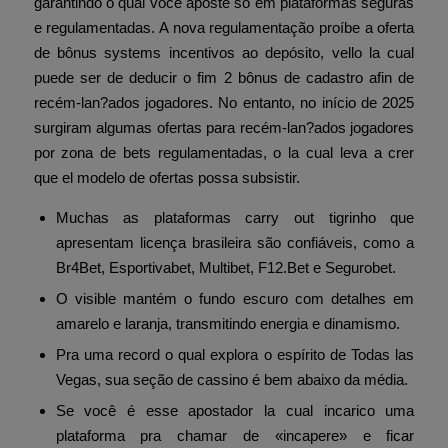
garantindo o qual você aposte só em plataformas seguras
e regulamentadas. A nova regulamentação proíbe a oferta
de bônus systems incentivos ao depósito, vello la cual
puede ser de deducir o fim 2 bônus de cadastro afin de
recém-lan?ados jogadores. No entanto, no início de 2025
surgiram algumas ofertas para recém-lan?ados jogadores
por zona de bets regulamentadas, o la cual leva a crer
que el modelo de ofertas possa subsistir.
Muchas as plataformas carry out tigrinho que
apresentam licença brasileira são confiáveis, como a
Br4Bet, Esportivabet, Multibet, F12.Bet e Segurobet.
O visible mantém o fundo escuro com detalhes em
amarelo e laranja, transmitindo energia e dinamismo.
Pra uma record o qual explora o espírito de Todas las
Vegas, sua seção de cassino é bem abaixo da média.
Se você é esse apostador la cual incarico uma
plataforma pra chamar de «incapere» e ficar