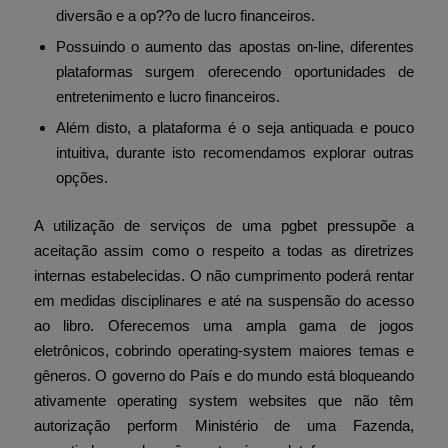
diversão e a op??o de lucro financeiros.
Possuindo o aumento das apostas on-line, diferentes
plataformas surgem oferecendo oportunidades de
entretenimento e lucro financeiros.
Além disto, a plataforma é o seja antiquada e pouco
intuitiva, durante isto recomendamos explorar outras
opções.
A utilização de serviços de uma pgbet pressupõe a
aceitação assim como o respeito a todas as diretrizes
internas estabelecidas. O não cumprimento poderá rentar
em medidas disciplinares e até na suspensão do acesso
ao libro. Oferecemos uma ampla gama de jogos
eletrônicos, cobrindo operating-system maiores temas e
gêneros. O governo do País e do mundo está bloqueando
ativamente operating system websites que não têm
autorização perform Ministério de uma Fazenda,