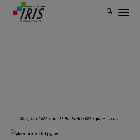
Usted está aquí:
Inicio
/
188 Bet Review 688
/
Bet188: Experimente Apostas Emocionantes Com Promoções E
Bônus Regular...
Bet188: Experimente
Apostas Emocionantes
Com Promoções E Bônus
Regulares
/
/
30 agosto, 2025
en
188 Bet Review 688
por
Macarena