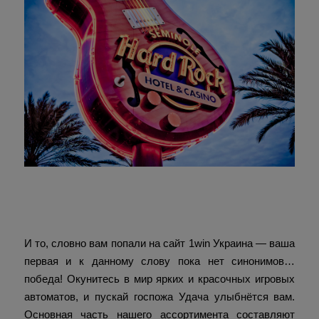
Игровые Автоматы
И то, словно вам попали на сайт 1win Украина — ваша
первая и к данному слову пока нет синонимов…
победа! Окунитесь в мир ярких и красочных игровых
автоматов, и пускай госпожа Удача улыбнётся вам.
Основная часть нашего ассортимента составляют