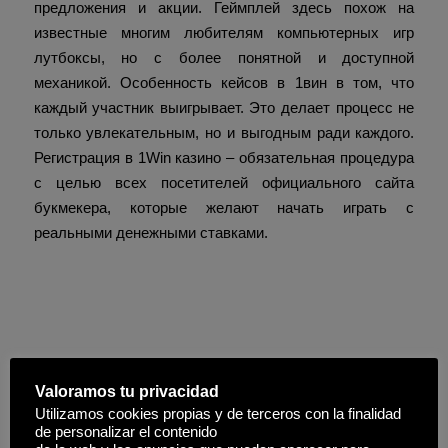
предложения и акции. Геймплей здесь похож на
известные многим любителям компьютерных игр
лутбоксы, но с более понятной и доступной
механикой. Особенность кейсов в 1вин в том, что
каждый участник выигрывает. Это делает процесс не
только увлекательным, но и выгодным ради каждого.
Регистрация в 1Win казино – обязательная процедура
с целью всех посетителей официального сайта
букмекера, которые желают начать играть с
реальными денежными ставками.
Существуют Ли Какие-либо Комиссии
За восполнение Счета Или Снятие
Средств В 1win?
Вы машинально становитесь участником программы
Valoramos tu privacidad
лояльности, союз начинаете делать ставки. буква
Utilizamos cookies propias y de terceros con la finalidad
каждой ставкой зарабатывайте баллы, которые
de personalizar el contenido
впоследствии можно конвертировать в реальные