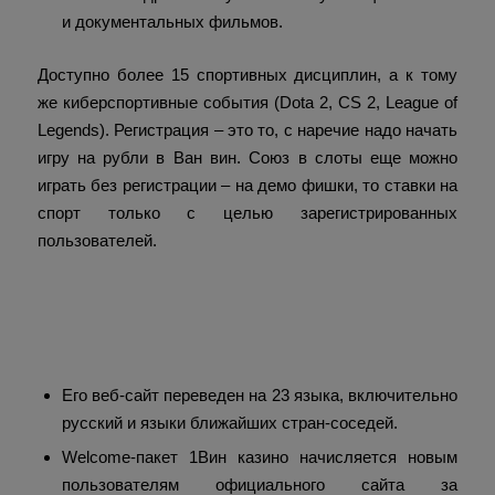
и документальных фильмов.
Доступно более 15 спортивных дисциплин, а к тому
же киберспортивные события (Dota 2, CS 2, League of
Legends). Регистрация – это то, с наречие надо начать
игру на рубли в Ван вин. Союз в слоты еще можно
играть без регистрации – на демо фишки, то ставки на
спорт только с целью зарегистрированных
пользователей.
Как Выбрать Казино
Онлайн?
Его веб-сайт переведен на 23 языка, включительно
русский и языки ближайших стран-соседей.
Welcome-пакет 1Вин казино начисляется новым
пользователям официального сайта за