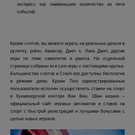
экспресс как наименьшее количество из пяти
событий.
Разв͏итие Кибер͏сп͏орта И
Виртуального Спорта ͏на 1вин
Кроме слотов, вы можете играть на реальные деньги в
рулетку, poker, Авиатор, Джет х, Лаки Джет, другие
игры по теме самолетик и ракета. На отдельной
странице собраны все Live-игры с настоящими крупье.
Большинство слотов и Crash-игр доступны бесплатно
в режиме демо. Кроме Того зарегистрированные
пользователи исполин осуществлять ставки на спорт
в букмекерской конторе Ван Вин. 1Вин казино –
официальный сайт игровых автоматов и ставок на
спорт с быстрой регистраций и лучшими бонусами с
целью новых игроков.