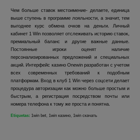
Чем больше ставок местоимение- делаете, единица
выше ступень в программе лояльности, а значит, тем
выгоднее курс обмена очков на деньги. Личный
кабинет 1 Win позволяет отслеживать историю ставок,
премиальный баланс и другие важные данные.
Постоянные игроки оценят наличие
персонализированных предложений и специальных
акций. Интерфейс казино Onewin разработан с учетом
всех современных требований к подобным
платформам. Вход в клуб 1 Win через соцсети делает
процедура авторизации как можно больше простым и
быстрым, а регистрация посредством почты или
номера телефона к тому же проста и понятна.
Etiquetas:
1win bet
,
1win казино
,
1win скачать
Compartir esta entrada