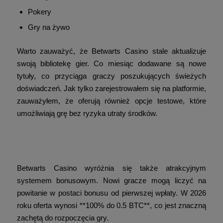
Pokery
Gry na żywo
Warto zauważyć, że Betwarts Casino stale aktualizuje
swoją bibliotekę gier. Co miesiąc dodawane są nowe
tytuły, co przyciąga graczy poszukujących świeżych
doświadczeń. Jak tylko zarejestrowałem się na platformie,
zauważyłem, że oferują również opcje testowe, które
umożliwiają grę bez ryzyka utraty środków.
Bonusy i promocje
Betwarts Casino wyróżnia się także atrakcyjnym
systemem bonusowym. Nowi gracze mogą liczyć na
powitanie w postaci bonusu od pierwszej wpłaty. W 2026
roku oferta wynosi **100% do 0.5 BTC**, co jest znaczną
zachętą do rozpoczęcia gry.