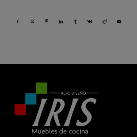
Compartir esta entrada