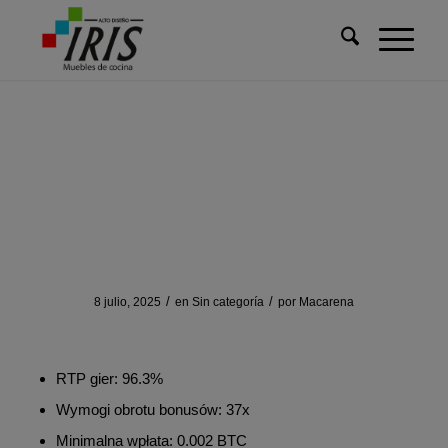
Usted está aquí:
Inicio
/
Sin categoría
/
betwarts
Akcje i Promocje Specjalne w
Akcje i Promocje
Specjalne w
betwarts
/
/
8 julio, 2025
en
Sin categoría
por
Macarena
Podstawowe informacje
RTP gier: 96.3%
Wymogi obrotu bonusów: 37x
Minimalna wpłata: 0.002 BTC