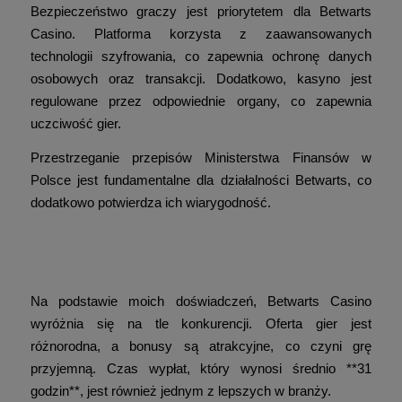
Bezpieczeństwo graczy jest priorytetem dla Betwarts
Casino. Platforma korzysta z zaawansowanych
technologii szyfrowania, co zapewnia ochronę danych
osobowych oraz transakcji. Dodatkowo, kasyno jest
regulowane przez odpowiednie organy, co zapewnia
uczciwość gier.
Przestrzeganie przepisów Ministerstwa Finansów w
Polsce jest fundamentalne dla działalności Betwarts, co
dodatkowo potwierdza ich wiarygodność.
Dlaczego polecam tę markę
Na podstawie moich doświadczeń, Betwarts Casino
wyróżnia się na tle konkurencji. Oferta gier jest
różnorodna, a bonusy są atrakcyjne, co czyni grę
przyjemną. Czas wypłat, który wynosi średnio **31
godzin**, jest również jednym z lepszych w branży.