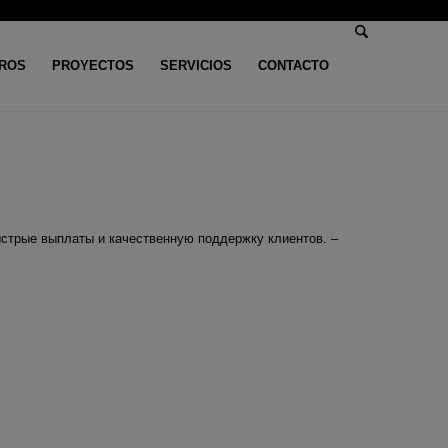
ROS
PROYECTOS
SERVICIOS
CONTACTO
Usted está aquí:
Inicio
/
1win Casino 752
ыстрые выплаты и качественную поддержку клиентов. –
тно с