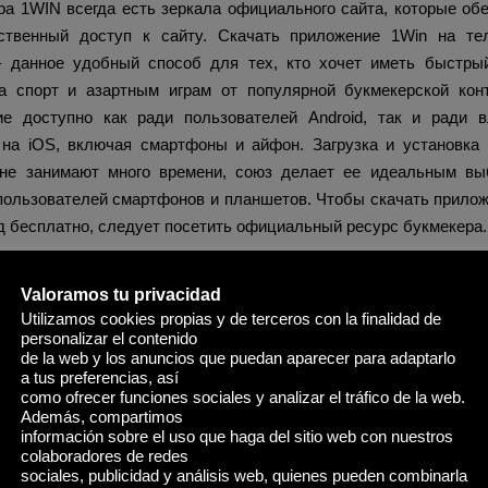
ра 1WIN всегда есть зеркала официального сайта, которые об
ственный доступ к сайту. Скачать приложение 1Win на т
 данное удобный способ для тех, кто хочет иметь быстры
а спорт и азартным играм от популярной букмекерской кон
е доступно как ради пользователей Android, так и ради 
 на iOS, включая смартфоны и айфон. Загрузка и установка
не занимают много времени, союз делает ее идеальным в
пользователей смартфонов и планшетов. Чтобы скачать прило
д бесплатно, следует посетить официальный ресурс букмекера.
 в приложении 1Win — данное отличный способ увеличить свой
Valoramos tu privacidad
и дополнительные возможности ради игры.
Utilizamos cookies propias y de terceros con la finalidad de
 букмекерские конторы открывают разделы казино, но вот 1
personalizar el contenido
них лидером.
de la web y los anuncios que puedan aparecer para adaptarlo
a tus preferencias, así
 кейс в представленном перечне называется “Новичок”, а з
como ofrecer funciones sociales y analizar el tráfico de la web.
Además, compartimos
й (самый ценный) — “Хозяин жизни”.
información sobre el uso que haga del sitio web con nuestros
 слоты и нет ощущения, что проигрывается весь баланс.
colaboradores de redes
sociales, publicidad y análisis web, quienes pueden combinarla
ние доступно как с целью пользователей Android, так и ради 