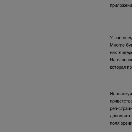
приложени
Прил
У нас все
Многие бу
них лидер
На основа
которая п
In Скач
Используя
приветств
регистра
дополните
поля зрени