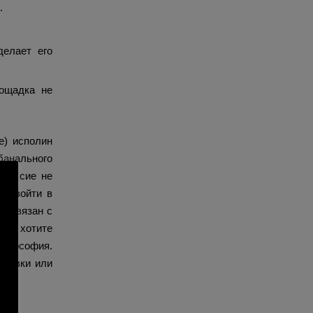
.
елает его
лощадка не
е) исполин
банального
вно сие не
я, войти в
то связан с
ие- хотите
философия.
ставки или