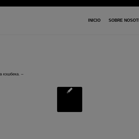
INICIO
SOBRE NOSOT
а кэшбека. –
n Официальный ресурс ᐈ Кази
Букмекерская Контора