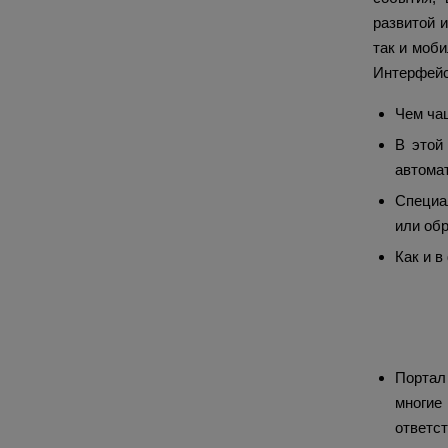
развитой 
так и моб
Интерфейс
Чем чащ
В этой
автомат
Специа
или обр
Как и в
Шир
Собы
Портал 
многи
ответст