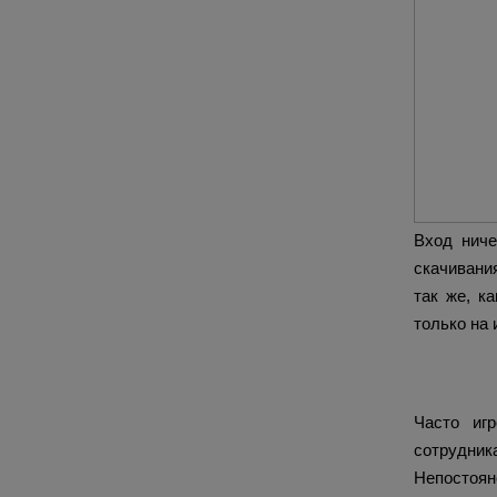
Вход ниче
скачивани
так же, к
только на 
Технич
Часто иг
сотрудник
Непостоянс