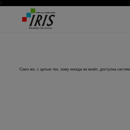
0
Союз же, с целью тех, кому иногда не везёт, доступна систем
1wi