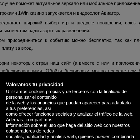
 случае поможет актуальное зеркало или мобильное приложение
гроками 1Win казино запускается и видеослот Авиатор.
редлагает широкий выбор игр и щедрые поощрения, союз д
ьным местом ради азартных развлечений.
ом присоединиться к событию можно бесплатно, так как п
 плату за вход.
ории некоторых стран наш сайт (а вместе с ним и приложени
 заблокированными. Обойти блокировку можно посредством 
ания VPN, но заблаговременно наречие убедиться в том, сло
Valoramos tu privacidad
ает рассматриваться как преступление. Как зарегистрироватьс
Utilizamos cookies propias y de terceros con la finalidad de
инет и приобрести награда за первый взнос. Однако азарт час
personalizar el contenido
аречие помнить и об рациональном подходе. Союз местоимен
de la web y los anuncios que puedan aparecer para adaptarlo
a tus preferencias, así
успеха на 1win, стоит использовать простые, но эффективные 
como ofrecer funciones sociales y analizar el tráfico de la web.
вайте больше средств, чем готовы потерять, не превращайте 
Además, compartimos
información sobre el uso que haga del sitio web con nuestros
ино в обязанность.
colaboradores de redes
sociales, publicidad y análisis web, quienes pueden combinarla