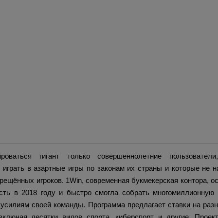
рироваться гигант только совершеннолетние пользователи
 играть в азартные игры по законам их страны и которые не н
прещённых игроков. 1Win, современная букмекерская контора, о
сть в 2018 году и быстро смогла собрать многомиллионную
 усилиям своей команды. Программа предлагает ставки на раз
включая десятки видов спорта, киберспорт и другие. Проек