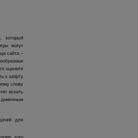
но И
, который
игры могут
ца сайта –
нообразные
то оцените
ь к азарту
нному слову
тят искать
 доменным
дачей для
роме того