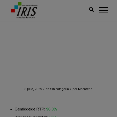
Usted está aquí:
Inicio
/
Sin categoría
/
De Meest Populaire Kaartspellen bij Gladiatorsbet Casino
De Meest Populaire
Kaartspellen bij
Gladiatorsbet Casino
/
/
8 julio, 2025
en
Sin categoría
por
Macarena
Belangrijke Specificaties
Gemiddelde RTP:
96.3%