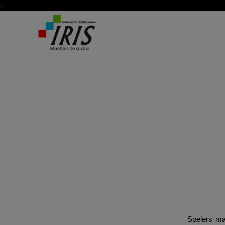
0
D
Vers
begri
Spelers ma