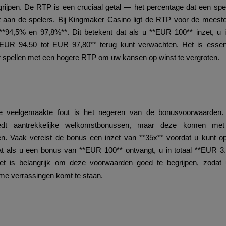
grijpen. De RTP is een cruciaal getal — het percentage dat een spe
lt aan de spelers. Bij Kingmaker Casino ligt de RTP voor de meest
**94,5% en 97,8%**. Dit betekent dat als u **EUR 100** inzet, u
*EUR 94,50 tot EUR 97,80** terug kunt verwachten. Het is essen
r spellen met een hogere RTP om uw kansen op winst te vergroten.
het hoofd zien van bonusvoorwa
e veelgemaakte fout is het negeren van de bonusvoorwaarden.
edt aantrekkelijke welkomstbonussen, maar deze komen met 
n. Vaak vereist de bonus een inzet van **35x** voordat u kunt o
at als u een bonus van **EUR 100** ontvangt, u in totaal **EUR 3
Het is belangrijk om deze voorwaarden goed te begrijpen, zodat 
e verrassingen komt te staan.
 rekening houden met spelle
inzetvereisten