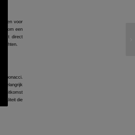
n bij
kingen voor
ur** om een
Κα
inst direct
ki
edachten.
gieën
 Fibonacci.
s belangrijk
 de uitkomst
ealiteit die
s