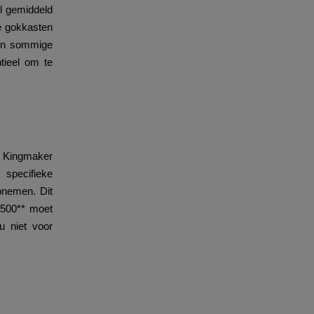
l gemiddeld
e gokkasten
 in sommige
tieel om te
arden
 Kingmaker
specifieke
pnemen. Dit
.500** moet
u niet voor
n met