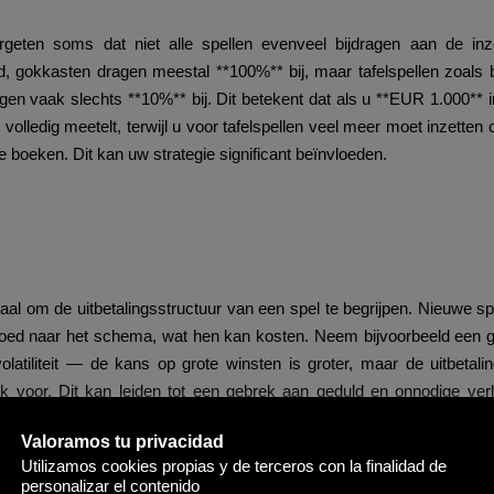
rgeten soms dat niet alle spellen evenveel bijdragen aan de inze
d, gokkasten dragen meestal **100%** bij, maar tafelspellen zoals 
agen vaak slechts **10%** bij. Dit betekent dat als u **EUR 1.000** 
t volledig meetelt, terwijl u voor tafelspellen veel meer moet inzetten
e boeken. Dit kan uw strategie significant beïnvloeden.
oldoende kennis va
talingsstructuur
iaal om de uitbetalingsstructuur van een spel te begrijpen. Nieuwe sp
goed naar het schema, wat hen kan kosten. Neem bijvoorbeeld een 
olatiliteit — de kans op grote winsten is groter, maar de uitbetal
k voor. Dit kan leiden tot een gebrek aan geduld en onnodige verl
u het uitbetalingsschema bekijkt en begrijpt hoe de winsten worden ve
Valoramos tu privacidad
Utilizamos cookies propias y de terceros con la finalidad de
personalizar el contenido