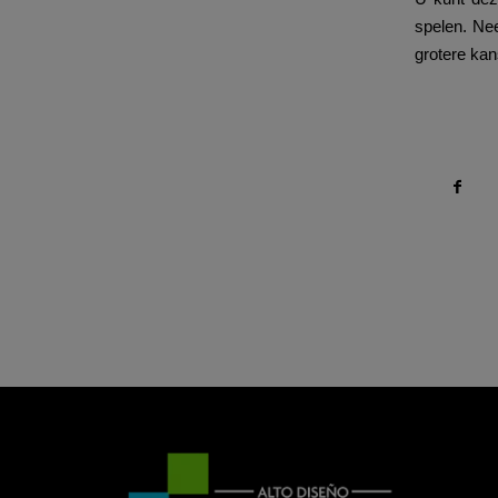
spelen. Ne
grotere ka
Compartir