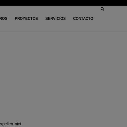
ROS
PROYECTOS
SERVICIOS
CONTACTO
n categoría
/
De meest voorkomende fouten van spelers bij kingmaker casino
an
 niet
pellen niet