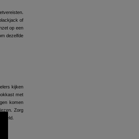
tvereisten.
blackjack of
inzet op een
 om dezelfde
n de
elers kijken
gokkast met
ingen komen
iezen. Zorg
rdeeld.