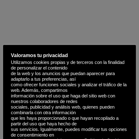
Valoramos tu privacidad
Utilizamos cookies propias y de terceros con la finalidad
de personalizar el contenido
de la web y los anuncios que puedan aparecer para
adaptarlo a tus preferencias, así
como ofrecer funciones sociales y analizar el tráfico de la
web. Además, compartimos
información sobre el uso que haga del sitio web con
nuestros colaboradores de redes
sociales, publicidad y análisis web, quienes pueden
combinarla con otra información
que les haya proporcionado o que hayan recopilado a
partir del uso que haya hecho de
sus servicios. Igualmente, puedes modificar tus opciones
de consentimiento en