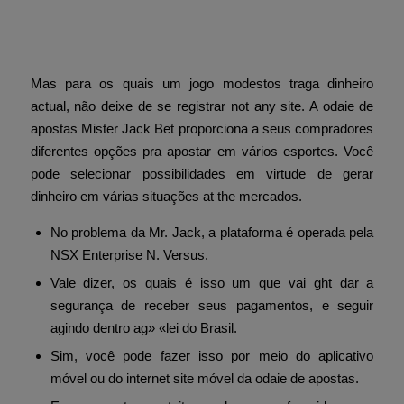
Mr Jack: Licença De Jogo E Legalidade
No Brasil
Mas para os quais um jogo modestos traga dinheiro
actual, não deixe de se registrar not any site. A odaie de
apostas Mister Jack Bet proporciona a seus compradores
diferentes opções pra apostar em vários esportes. Você
pode selecionar possibilidades em virtude de gerar
dinheiro em várias situações at the mercados.
No problema da Mr. Jack, a plataforma é operada pela
NSX Enterprise N. Versus.
Vale dizer, os quais é isso um que vai ght dar a
segurança de receber seus pagamentos, e seguir
agindo dentro ag» «lei do Brasil.
Sim, você pode fazer isso por meio do aplicativo
móvel ou do internet site móvel da odaie de apostas.