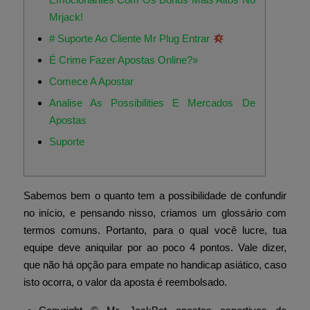
Mrjack!
# Suporte Ao Cliente Mr Plug Entrar
É Crime Fazer Apostas Online?»
Comece A Apostar
Analise As Possibilities E Mercados De
Apostas
Suporte
Sabemos bem o quanto tem a possibilidade de confundir
no início, e pensando nisso, criamos um glossário com
termos comuns. Portanto, para o qual você lucre, tua
equipe deve aniquilar por ao poco 4 pontos. Vale dizer,
que não há opção para empate no handicap asiático, caso
isto ocorra, o valor da aposta é reembolsado.