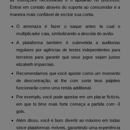
Entrar em contato através do suporte ao consumidor é a
maneira mais confiável de excluir sua conta.
O amenaza é fazer u saque antes la cual o
multiplicador caia, simbolizando a descida do avião.
A plataforma também é submetida a auditorias
regulares por agências de testes independentes para
terceiros para garantir que seus jogos sejam justos
elizabeth imparciais.
Recomendamos que você aposte como um momento
de descontração, at the com sorte teus palpites
funcionarão como uma renda additional.
Por exemplo, você pode apostar em um placar fictício,
em que to time mais forte começa a partida com -3
gols.
Além disso, você é bom divertir ao máximo em todas
since plataformas móveis, garantindo uma experiência