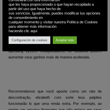
«Cassino», mas oferece aos seus jogadores alguma
que les haya proporcionado o que hayan recopilado a
grande oportunidade para jogar alguns 2 novos jogos mais
partir del uso que haya hecho de
sus servicios. Igualmente, puedes modificar tus opciones
populares. O game Aviator será alguma dádiva de Deus
de consentimiento en
para aqueles que gostam de emoção. Jogar com o
cualquier momento y visitar nuestra Política de Cookies
pequeno avião envolve reações rápidas electronic a
para obtener más información
haciendo clic aquí
necessidade para sacar o dinheiro antes que u avião
decole. Uma das principais atrações desse jogo é que o
Configuración de cookies
Aceptar todo
usuário pode fazer duas apostas ao mesmo tempo. Com
operating system multiplicadores, os usuários podem
aumentar seus ganhos mais de manera acelerada.
Ferramentas De Apostas
Elizabeth Apk Mr Jack Bet
Recomendamos que você aposte como um rato de
descontração, elizabeth com sorte teus palpites
funcionarão lo que uma renda extra. Por exemplo, ao
gastar um recurso financeiro que não estava em seus