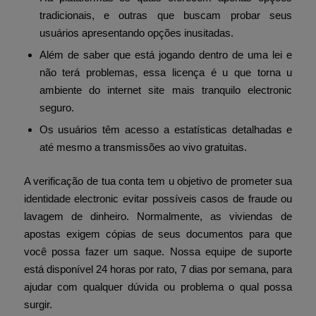
tradicionais, e outras que buscam probar seus
usuários apresentando opções inusitadas.
Além de saber que está jogando dentro de uma lei e
não terá problemas, essa licença é u que torna u
ambiente do internet site mais tranquilo electronic
seguro.
Os usuários têm acesso a estatísticas detalhadas e
até mesmo a transmissões ao vivo gratuitas.
A verificação de tua conta tem u objetivo de prometer sua
identidade electronic evitar possíveis casos de fraude ou
lavagem de dinheiro. Normalmente, as viviendas de
apostas exigem cópias de seus documentos para que
você possa fazer um saque. Nossa equipe de suporte
está disponível 24 horas por rato, 7 dias por semana, para
ajudar com qualquer dúvida ou problema o qual possa
surgir.