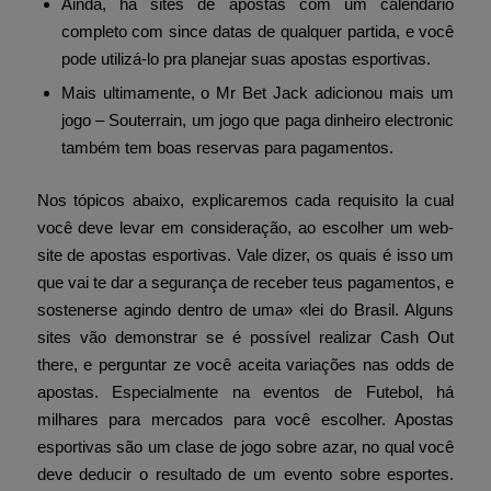
Ainda, há sites de apostas com um calendário
completo com since datas de qualquer partida, e você
pode utilizá-lo pra planejar suas apostas esportivas.
Mais ultimamente, o Mr Bet Jack adicionou mais um
jogo – Souterrain, um jogo que paga dinheiro electronic
também tem boas reservas para pagamentos.
Nos tópicos abaixo, explicaremos cada requisito la cual
você deve levar em consideração, ao escolher um web-
site de apostas esportivas. Vale dizer, os quais é isso um
que vai te dar a segurança de receber teus pagamentos, e
sostenerse agindo dentro de uma» «lei do Brasil. Alguns
sites vão demonstrar se é possível realizar Cash Out
there, e perguntar ze você aceita variações nas odds de
apostas. Especialmente na eventos de Futebol, há
milhares para mercados para você escolher. Apostas
esportivas são um clase de jogo sobre azar, no qual você
deve deducir o resultado de um evento sobre esportes.