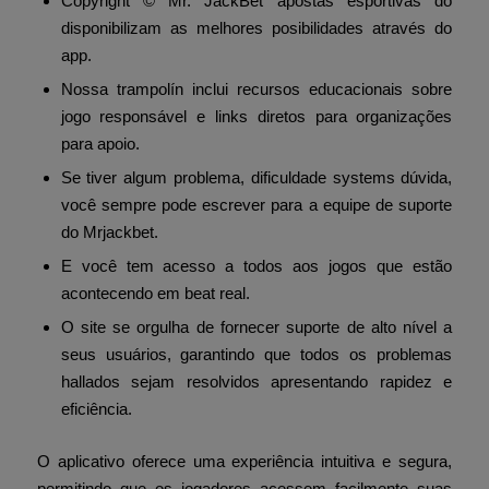
Copyright © Mr. JackBet apostas esportivas do
disponibilizam as melhores posibilidades através do
app.
Nossa trampolín inclui recursos educacionais sobre
jogo responsável e links diretos para organizações
para apoio.
Se tiver algum problema, dificuldade systems dúvida,
você sempre pode escrever para a equipe de suporte
do Mrjackbet.
E você tem acesso a todos aos jogos que estão
acontecendo em beat real.
O site se orgulha de fornecer suporte de alto nível a
seus usuários, garantindo que todos os problemas
hallados sejam resolvidos apresentando rapidez e
eficiência.
O aplicativo oferece uma experiência intuitiva e segura,
permitindo que os jogadores acessem facilmente suas