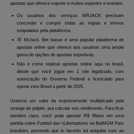
apostas que oferece suporte a muitos esportes e eventos.
Os usuários dos serviços MRJACK precisam
concordar e cumprir todas as regras e termos
estipulados pela plataforma.
MrJack. Bet baixar é uma popular plataforma de
apostas online que oferece aos usuários uma ampla
gama de opções de apostas esportivas.
Não é crime realizar apostas online aqui no brasil,
desde que você jogue em 1 site legalizado, com
autorização do Governo Federal e licenciado para
operar zero Brasil a partir de 2025.
Usamos um valor da expresamente multiplicado pela
strange do palpite, pra calcular seu rendimento. Para ficar
também claro, você pode apostar R$ fifteen em uma
partida sobre Futebol da» «Libertadores na BetMGM País
brasileiro, prevendo que to favorito irá aniquilar com ao