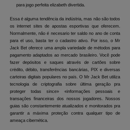
para jogo perfeita elizabeth divertida.
Essa é alguma tendência da indústria, mas não são todos
os internet sites de apostas esportivas que oferecem.
Normalmente, não é necesario ter saldo no ano de conta
para el uso, basta ter o cadastro ativo. Por isso, o Mr
Jack Bet oferece uma ampla variedade de métodos para
pagamento adaptados ao mercado brasileiro. Você pode
fazer depósitos e saques através de cartões sobre
crédito, débito, transferências bancárias, PIX e diversas
carteiras digitais populares no país. O Mr Jack Bet utiliza
tecnologia de criptografia sobre última geração pra
proteger todas since» «informações pessoais e
transações financeiras dos nossos jogadores. Nossos
guias são constantemente atualizados e monitorados pra
garantir a máxima proteção contra qualquer tipo de
ameaça cibernética.