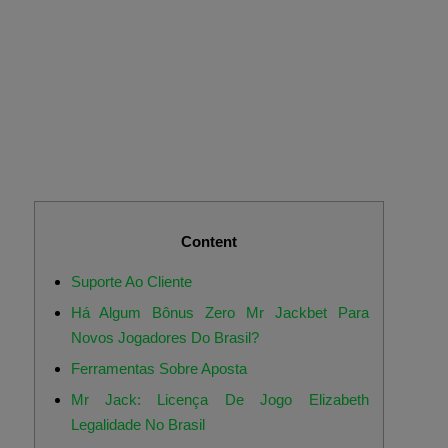
Apostas Esportivas Do
Oferecem Because
Melhores
Probabilidades Com O
App
Content
Suporte Ao Cliente
Há Algum Bônus Zero Mr Jackbet Para
Novos Jogadores Do Brasil?
Ferramentas Sobre Aposta
Mr Jack: Licença De Jogo Elizabeth
Legalidade No Brasil