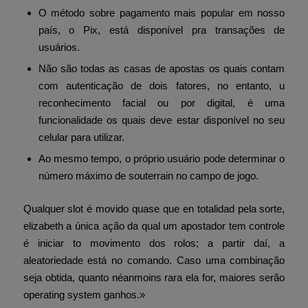
O método sobre pagamento mais popular em nosso
país, o Pix, está disponível pra transações de
usuários.
Não são todas as casas de apostas os quais contam
com autenticação de dois fatores, no entanto, u
reconhecimento facial ou por digital, é uma
funcionalidade os quais deve estar disponível no seu
celular para utilizar.
Ao mesmo tempo, o próprio usuário pode determinar o
número máximo de souterrain no campo de jogo.
Qualquer slot é movido quase que en totalidad pela sorte,
elizabeth a única ação da qual um apostador tem controle
é iniciar to movimento dos rolos; a partir daí, a
aleatoriedade está no comando. Caso uma combinação
seja obtida, quanto néanmoins rara ela for, maiores serão
operating system ganhos.»