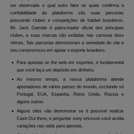
ser observado o qual outro fator os quais confirma a
confiabilidade da plataforma são suas parcerias
possuindo clubes e competições de futebol brasileiros.
Mr. Jack Gamble é patrocinador oficial dos principais
clubes, e suas marcas são exibidas nas camisas dos»
«times. Tais parcerias demonstram a seriedade do site e
seu compromisso em apoiar o esporte brasileiro.
Para apostas on the web em esportes, é fundamental
que você faça um depósito em dinheiro.
Ao mesmo tempo, a nossa plataforma atende
apostadores de vários países do mundo, excluindo só
Portugal, EUA, Espanha, Reino Unido, Rússia e
alguns outros.
Alguns sites vão demonstrar se é possível realizar
Cash Out there, e perguntar sony ericsson você aceita
variações nas odds para apostas.