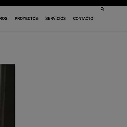
ROS
PROYECTOS
SERVICIOS
CONTACTO
Usted está aquí:
Inicio
/
Armarios
/
Armario para María (Huelva)