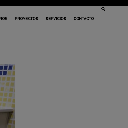
ROS
PROYECTOS
SERVICIOS
CONTACTO
Usted está aquí:
Inicio
/
Muebles de baño
/
Mueble de baño (Corrales)